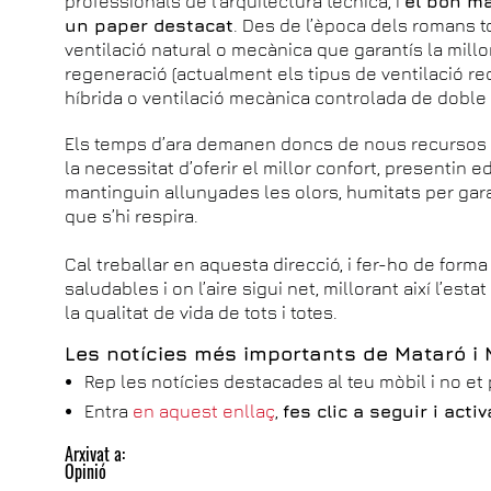
professionals de l’arquitectura tècnica, i
el bon ma
un paper destacat
. Des de l’època dels romans t
ventilació natural o mecànica que garantís la millor q
regeneració (actualment els tipus de ventilació 
híbrida o ventilació mecànica controlada de doble f
Els temps d’ara demanen doncs de nous recursos e
la necessitat d’oferir el millor confort, presentin ed
mantinguin allunyades les olors, humitats per garanti
que s’hi respira.
Cal treballar en aquesta direcció, i fer-ho de forma 
saludables i on l’aire sigui net, millorant així l’est
la qualitat de vida de tots i totes.
Les notícies més importants de Mataró i
Rep les notícies destacades al teu mòbil i no et
Entra
en aquest enllaç
,
fes clic a seguir i act
Arxivat a:
Opinió