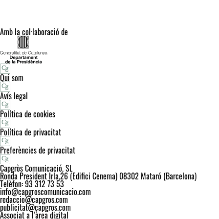
Amb la col·laboració de
Qui som
Avís legal
Política de cookies
Política de privacitat
Preferències de privacitat
Capgròs Comunicació, SL
Ronda President Irla,26 (Edifici Cenema) 08302 Mataró (Barcelona)
Telèfon: 93 312 73 53
info@capgroscomunicacio.com
redaccio@capgros.com
publicitat@capgros.com
Associat a l’àrea digital