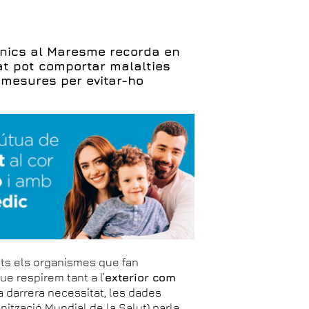
ècnics al Maresme recorda en
at pot comportar malalties
 mesures per evitar-ho
lts els organismes que fan
que respirem tant a l’
exterior com
ta darrera necessitat, les dades
nització Mundial de la Salut) parla