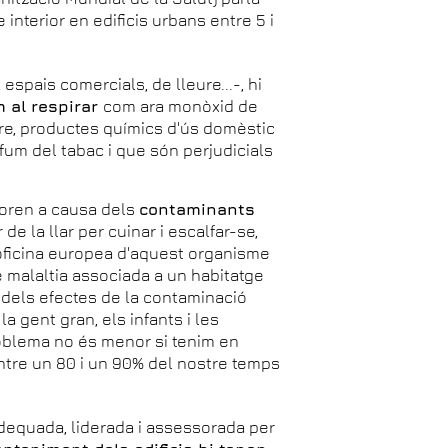
 interior en edificis urbans entre 5 i
 espais comercials, de lleure...-, hi
 al respirar
com ara monòxid de
fre, productes químics d'ús domèstic
 fum del tabac i que són perjudicials
moren a causa dels
contaminants
r de la llar per cuinar i escalfar-se,
'oficina europea d'aquest organisme
e malaltia associada a un habitatge
 dels efectes de la contaminació
a gent gran, els infants i les
oblema no és menor si tenim en
ntre un 80 i un 90% del nostre temps
dequada, liderada i assessorada per