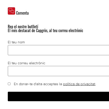
Comenta
Rep el nostre butlletí
El més destacat de Capgròs, al teu correu electrònic
El teu nom
El teu correu electrònic
En donar-te d'alta acceptes la
política de privacitat
.