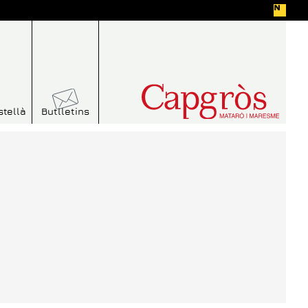
stellà
Butlletins