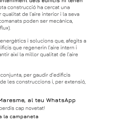
nteniment dels edificis hi tenen
ota construcció ha cercat una
ualitat de l’aire interior i la seva
recomanats poden ser mecànica,
lux).
nergètics i solucions que, afegits a
ificis que regenerin l’aire intern i
r així la millor qualitat de l’aire
conjunta, per gaudir d’edificis
at de les construccions i, per extensió,
 Maresme, al teu WhatsApp
 perdis cap novetat!
iva la campaneta