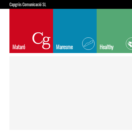
Capgròs Comunicació SL
Mataró
Maresme
Healthy