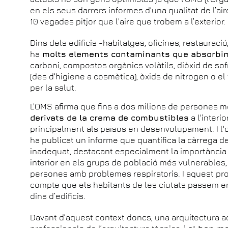
en els seus darrers informes d’una qualitat de l’aire
10 vegades pitjor que l'aire que trobem a l’exterior.
Dins dels edificis -habitatges, oficines, restauració,
ha
molts elements contaminants que absorbim
carboni, compostos orgànics volàtils, diòxid de so
(des d'higiene a cosmètica), òxids de nitrogen o el
per la salut.
L'OMS afirma que fins a dos milions de persones 
derivats de la crema de combustibles
a l'interio
principalment als països en desenvolupament. I l
ha publicat un informe que quantifica la càrrega d
inadequat, destacant especialment la importància
interior en els grups de població més vulnerables, l
persones amb problemes respiratoris. I aquest pr
compte que els habitants de les ciutats passem e
dins d’edificis.
Davant d’aquest context doncs, una arquitectura a