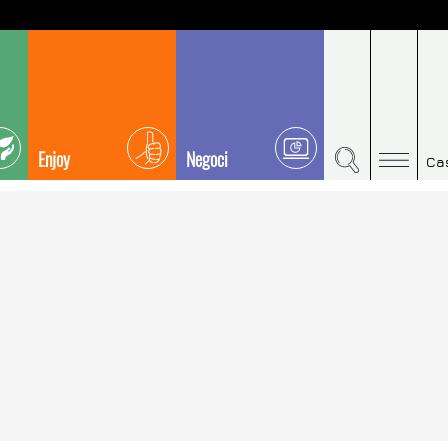
Enjoy
Negoci
Ca