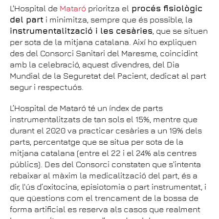
L'Hospital de
Mataró
prioritza el
procés fisiològic
del part
i minimitza, sempre que és possible, la
instrumentalització i les cesàries
, que se situen
per sota de la mitjana catalana. Així ho expliquen
des del Consorci Sanitari del Maresme, coincidint
amb la celebració, aquest divendres, del Dia
Mundial de la Seguretat del Pacient, dedicat al part
segur i respectuós.
L’Hospital de Mataró té un índex de parts
instrumentalitzats de tan sols el 15%, mentre que
durant el 2020 va practicar cesàries a un 19% dels
parts, percentatge que se situa per sota de la
mitjana catalana (entre el 22 i el 24% als centres
públics). Des del Consorci constaten que s'intenta
rebaixar al màxim la medicalització del part, és a
dir, l'ús d’oxitocina, episiotomia o part instrumentat, i
que qüestions com el trencament de la bossa de
forma artificial es reserva als casos que realment