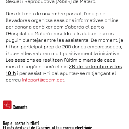
Sexual i Reproductiva (ASSIR) de Mataró.
Des del mes de novembre passat, l’equip de
llevadores organitza sessions informatives online
per donar a conèixer com s’aborda el part a
l’Hospital de Mataró i resoldre els dubtes que es
puguin plantejar entre les assistents. De moment, ja
hi han participat prop de 200 dones embarassades,
i totes elles valoren molt positivament la iniciativa.
Les sessions es realitzen l’últim dimarts de cada
mes i la següent serà el dia
28 de setembre a les
10 h
i per assistir-hi cal apuntar-se mitjançant el
correu
infopart@csdm.cat
.
Comenta
Rep el nostre butlletí
El més destacat de Capgròs, al teu correu electrònic