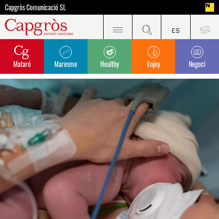
Capgròs Comunicació SL
Mataró
Maresme
Healthy
Enjoy
Negoci