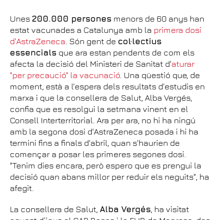
Unes
200.000 persones
menors de 60 anys han
estat vacunades a Catalunya amb la
primera dosi
d'AstraZeneca
. Són gent de
col·lectius
essencials
que ara estan pendents de com els
afecta la decisió del Ministeri de Sanitat d'
aturar
"per precaució" la vacunació
. Una qüestió que, de
moment, està a l'espera dels resultats d'estudis en
marxa i que la consellera de Salut, Alba Vergés,
confia que es resolgui la setmana vinent en el
Consell Interterritorial. Ara per ara, no hi ha ningú
amb la segona dosi d'AstraZeneca posada i hi ha
termini fins a finals d'abril, quan s'haurien de
començar a posar les primeres segones dosi.
"Tenim dies encara, però espero que es prengui la
decisió quan abans millor per reduir els neguits", ha
afegit.
La consellera de Salut,
Alba Vergés
, ha visitat