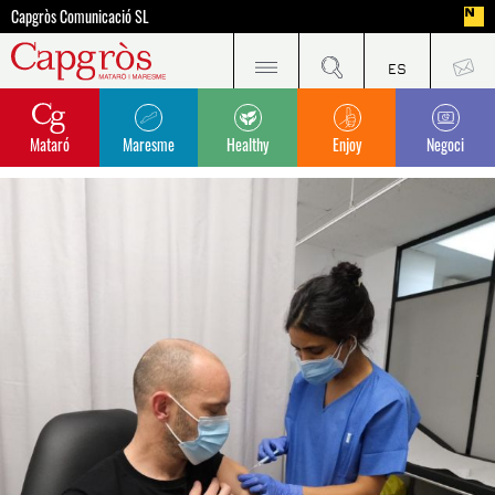
Capgròs Comunicació SL
Mataró
Maresme
Healthy
Enjoy
Negoci