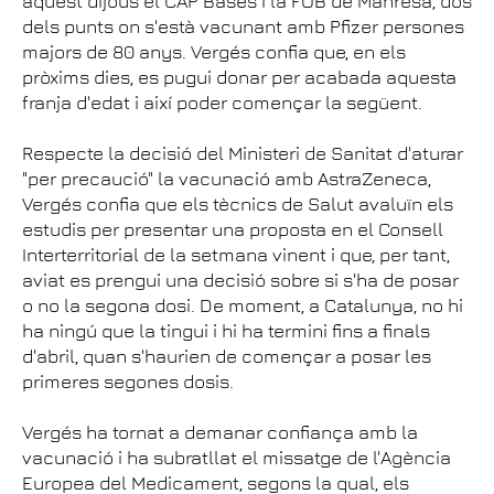
aquest dijous el CAP Bases i la FUB de Manresa, dos
dels punts on s'està vacunant amb Pfizer persones
majors de 80 anys. Vergés confia que, en els
pròxims dies, es pugui donar per acabada aquesta
franja d'edat i així poder començar la següent.
Respecte la decisió del Ministeri de Sanitat d'aturar
"per precaució" la vacunació amb AstraZeneca,
Vergés confia que els tècnics de Salut avaluïn els
estudis per presentar una proposta en el Consell
Interterritorial de la setmana vinent i que, per tant,
aviat es prengui una decisió sobre si s'ha de posar
o no la segona dosi. De moment, a Catalunya, no hi
ha ningú que la tingui i hi ha termini fins a finals
d'abril, quan s'haurien de començar a posar les
primeres segones dosis.
Vergés ha tornat a demanar confiança amb la
vacunació i ha subratllat el missatge de l'Agència
Europea del Medicament, segons la qual, els