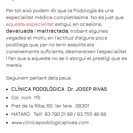
Per tot això podem dir que la Podologia és una
especialitat mèdica completíssima. No és just que
aquesta especialitat
estigui, en ocasions,
devaluada
i
maltractada
, trobant algunes
vegades el motiu en l’actitud d’alguns pocs
podòlegs que, per no tenir assolits els
coneixements suficients, desmereixen l’especialitat
i fan que a aquesta no se li atorgui el prestigi que es
mereix.
Seguirem parlant dels peus.
CLÍNICA PODOLÒGICA Dr. JOSEP RIVAS
Col. núm. 115
Prat de la Riba, 60 1er 1era 08301
MATARÓ Telf 93 790 21 88 / 93 755 48 88
www.clinicapodologicajrivas.com