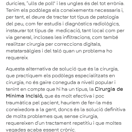
durícies, “ulls de poll” i les ungles és del tot errònia.
Tenim els podòlegs els coneixements necessaris i,
per tant, el deure de tractar tot tipus de patologia
del peu, com fer estudis i diagnòstics radiològics,
instaurar tot tipus de medicació, tant local com per
via general, incloses les infiltracions, com també
realitzar cirurgia per correccions digitals,
metatarsàlgies i del taló quan un problema ho
requereix.
Aquesta alternativa de solució que és la cirurgia,
que practiquem els podòlegs especialitzats en
cirurgia, no és gaire coneguda a nivell popular i
tenint en compte que hi ha un tipus, la
Cirurgia de
Mínima Incisió,
que és molt efectiva i poc
traumàtica pel pacient, hauríem de fer-la més
coneixedora a la gent, doncs és la solució definitiva
de molts problemes que, sense cirurgia,
requereixen d’un tractament repetitiu i que moltes
vegades acaba essent crònic.