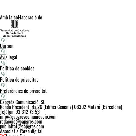
Amb la col·laboració de
Qui som
Avís legal
Política de cookies
Política de privacitat
Preferències de privacitat
Capgròs Comunicació, SL
Ronda President Irla,26 (Edifici Cenema) 08302 Mataró (Barcelona)
Telèfon: 93 312 73 53
info@capgroscomunicacio.com
redaccio@capgros.com
publicitat@capgros.com
Associat a l’àrea digital