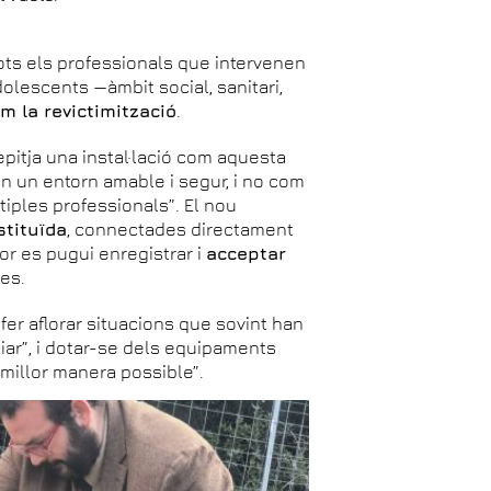
ots els professionals que intervenen
dolescents —àmbit social, sanitari,
m la revictimització
.
epitja una instal·lació com aquesta
n un entorn amable i segur, i no com
tiples professionals”. El nou
stituïda
, connectades directament
or es pugui enregistrar i
acceptar
es.
er aflorar situacions que sovint han
liar”, i dotar-se dels equipaments
 millor manera possible”.