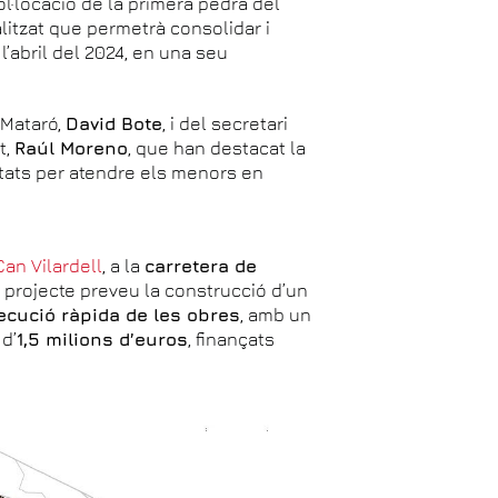
l·locació de la primera pedra del
litzat que permetrà consolidar i
 l’abril del 2024, en una seu
 Mataró,
David Bote
, i del secretari
t,
Raúl Moreno
, que han destacat la
ptats per atendre els menors en
Can Vilardell
, a la
carretera de
El projecte preveu la construcció d’un
ecució ràpida de les obres
, amb un
 d’
1,5 milions d’euros
, finançats