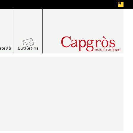
stellà
Butlletins