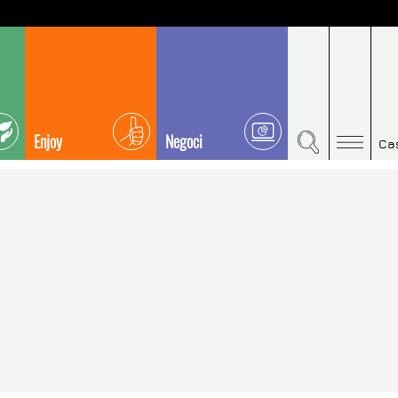
Enjoy
Negoci
Ca