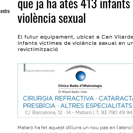
que ja ha atès 413 infants
centre
violència sexual
El futur equipament, ubicat a Can Vilardel
infants víctimes de violència sexual en u
revictimització
Mataró ha fet aquest dilluns un nou pas en l’atenció