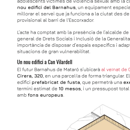
adolescents víctimes de violència sexual amb la co
nou edifici del Barnahus
, un equipament especia
millorar el servei que ja funciona a la ciutat des de
provisional al barri de l'Escorxador.
L’acte ha comptat amb la presència de l’alcalde de
general de Drets Socials i Inclusió de la Generalita
importància de disposar d’espais específics i ada
situacions de gran vulnerabilitat.
Un nou edifici a Can Vilardell
El futur Barnahus de Mataró s’ubicarà
al veïnat de 
Cirera, 320
, en una parcel·la de forma triangular. 
edifici
prefabricat de fusta
, que permetrà una
ex
termini estimat de
10 mesos
, i un pressupost total
amb
fons europeus
.