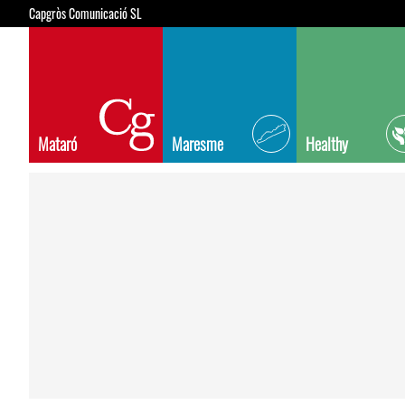
Capgròs Comunicació SL
Mataró
Maresme
Healthy