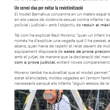
Un servei clau per evitar la revictimització
El model Barnahus concentra en un mateix espai t
en els casos de violència sexual contra infants i a
policial i judicial— amb l’objectiu de
reduir al màxi
Tal com ha explicat Raúl Moreno, “quan un infant tr
només ha d’explicar una vegada què li ha passat, e
abans, quan havia de repetir el relat davant de múl
equipament disposarà de
sales de prova precon
amb el jutjat, de manera que la declaració del men
com a prova judicial
, evitant noves compareixenc
Moreno també ha subratllat que el model permet “f
estat silenciades, moltes vegades en l’entorn fami
necessaris perquè els infants “siguin atesos de la