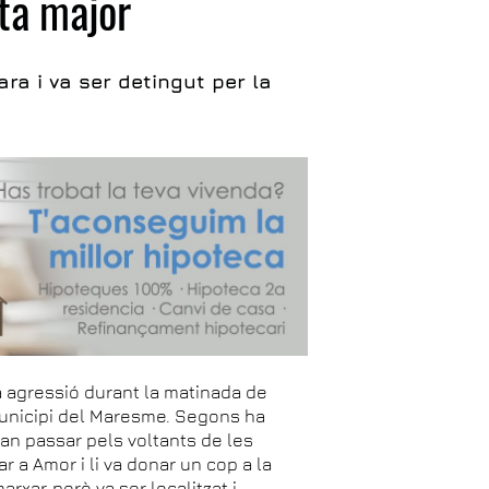
sta major
ara i va ser detingut per la
na agressió durant la matinada de
municipi del Maresme. Segons ha
 van passar pels voltants de les
r a Amor i li va donar un cop a la
marxar, però va ser localitzat i