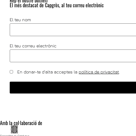
Rep el nostre butlletí
El més destacat de Capgròs, al teu correu electrònic
El teu nom
El teu correu electrònic
En donar-te d'alta acceptes la
política de privacitat
.
Amb la col·laboració de