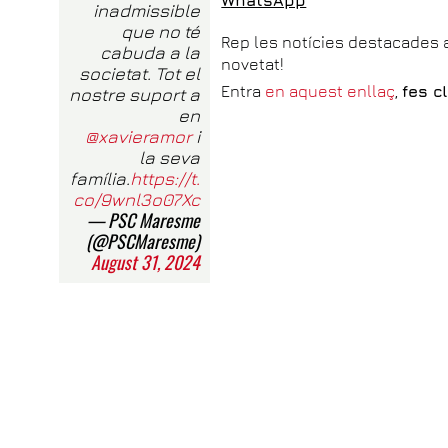
inadmissible
que no té
Rep les notícies destacades a
cabuda a la
novetat!
societat. Tot el
Entra
en aquest enllaç
,
fes c
nostre suport a
en
@xavieramor
i
la seva
família.
https://t.
co/9wnl3o07Xc
— PSC Maresme
(@PSCMaresme)
August 31, 2024