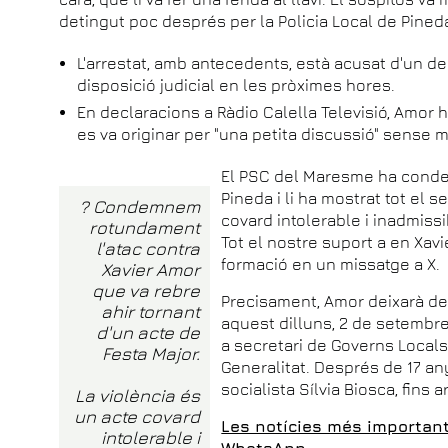
detingut poc després per la Policia Local de Pined
L'arrestat, amb antecedents, està acusat d'un del
disposició judicial en les pròximes hores.
En declaracions a Ràdio Calella Televisió, Amor h
es va originar per "una petita discussió" sense 
El PSC del Maresme ha condem
Pineda i li ha mostrat tot el s
? Condemnem
covard intolerable i inadmissi
rotundament
Tot el nostre suport a en Xavie
l'atac contra
formació en un missatge a X.
Xavier Amor
que va rebre
Precisament, Amor deixarà de
ahir tornant
aquest dilluns, 2 de setembre
d'un acte de
a secretari de Governs Locals
Festa Major.
Generalitat. Després de 17 an
socialista Sílvia Biosca, fins 
La violència és
un acte covard
Les notícies més important
intolerable i
WhatsApp