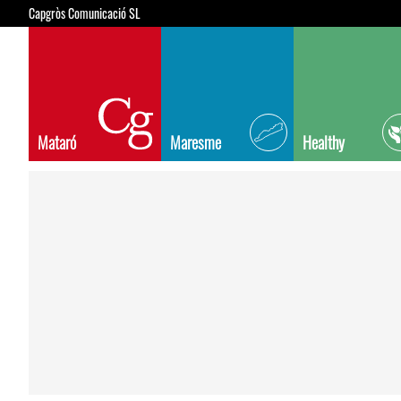
Capgròs Comunicació SL
Mataró
Maresme
Healthy