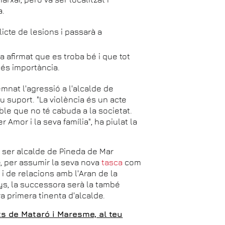
a.
icte de lesions i passarà a
a afirmat que es troba bé i que tot
més importància.
nat l'agressió a l'alcalde de
eu suport. "La violència és un acte
ble que no té cabuda a la societat.
r Amor i la seva família", ha piulat la
 ser alcalde de Pineda de Mar
, per assumir la seva nova
tasca
com
 i de relacions amb l'Aran de la
ys, la successora serà la també
ara primera tinenta d'alcalde.
s de Mataró i Maresme, al teu