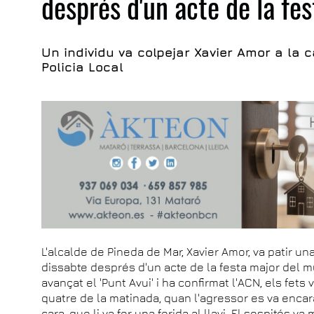
després d'un acte de la fe
Un individu va colpejar Xavier Amor a la c
Policia Local
L'alcalde de Pineda de Mar, Xavier Amor, va patir u
dissabte després d'un acte de la festa major del 
avançat el 'Punt Avui' i ha confirmat l'ACN, els fets
quatre de la matinada, quan l'agressor es va encara
cara, que li va fer una ferida al llavi. El sospitós va 