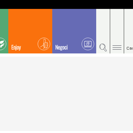
Enjoy
Negoci
Ca