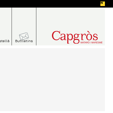
stellà
Butlletins