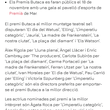
Els Premis Butaca es faran públics el 18 de
novembre amb una gala al pavelló d’esports de
Premià
de Mar.
El premi Butaca al millor muntatge teatral se’l
disputaran ‘El dia del Watusi’, ‘Elling’, ‘L’imperatiu
categòric’, ‘Jauria’, ‘La madre de Frankenstein’, ‘La
nostra ciutat’, ‘La plaça del diamant’ i ‘Els Watson’.
Àlex Rigola per ‘Lluna plena’, Àngel Llàcer i Enric
Cambray per ‘The producers’, Carlota Subirós per
‘La plaça del diamant’, Carme Portaceli per ‘La
madre de Frankenstein’, Ferran Utzet per ‘La nostra
ciutat’, Ivan Morales per ‘El dia de Watusi’, Pau Carrió
per ‘Elling’ i Victoria Szpunberg per ‘L’imperatiu
categòric’ són els directors preferits per emportar-
se el premi Butaca a la millor direcció.
Les actrius nominades pel premi a la millor
intèrpret són Àgata Roca per ‘L’imperatiu categòric’,