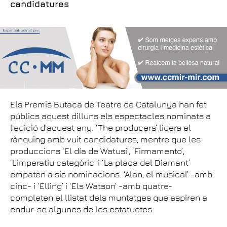
candidatures
Els Premis Butaca de Teatre de Catalunya han fet
públics aquest dilluns els espectacles nominats a
l'edició d'aquest any. ‘The producers’ lidera el
rànquing amb vuit candidatures, mentre que les
produccions ‘El día de Watusi’, ‘Firmamento’,
‘L’imperatiu categòric’ i ‘La plaça del Diamant’
empaten a sis nominacions. ‘Alan, el musical’ -amb
cinc- i ‘Elling’ i ‘Els Watson’ -amb quatre-
completen el llistat dels muntatges que aspiren a
endur-se algunes de les estatuetes.