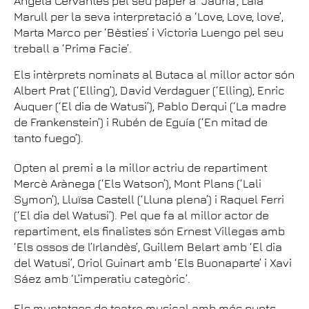
Ángela Cervantes pel seu paper a ‘Jauría’, Laia
Marull per la seva interpretació a ‘Love, Love, love’,
Marta Marco per ‘Bèsties’ i Victoria Luengo pel seu
treball a ‘Prima Facie’.
Els intèrprets nominats al Butaca al millor actor són
Albert Prat (‘Elling’), David Verdaguer (‘Elling), Enric
Auquer (‘El dia de Watusi’), Pablo Derqui (‘La madre
de Frankenstein’) i Rubén de Eguía (‘En mitad de
tanto fuego’).
Opten al premi a la millor actriu de repartiment
Mercè Arànega (‘Els Watson’), Mont Plans (‘Lali
Symon’), Lluïsa Castell (‘Lluna plena’) i Raquel Ferri
(‘El dia del Watusi’). Pel que fa al millor actor de
repartiment, els finalistes són Ernest Villegas amb
‘Els ossos de l’Irlandès’, Guillem Belart amb ‘El dia
del Watusi’, Oriol Guinart amb ‘Els Buonaparte’ i Xavi
Sáez amb ‘L’imperatiu categòric’.
Els muntatges de teatre musical amb més punts