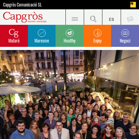
Capgròs Comunicació SL
Mataró
Maresme
Healthy
Enjoy
Negoci