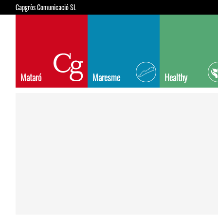
Capgròs Comunicació SL
Mataró
Maresme
Healthy