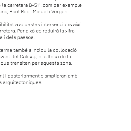
e la carretera B-511, com per exemple
una, Sant Roc i Miquel i Verges.
bilitat a aquestes interseccions així
etera. Per això es reduirà la xifra
s i dels passos.
terme també s'inclou la col·locació
ant del Calisay, a la llosa de la
ts que transiten per aquesta zona.
bril i posteriorment s'ampliaran amb
s arquitectòniques.