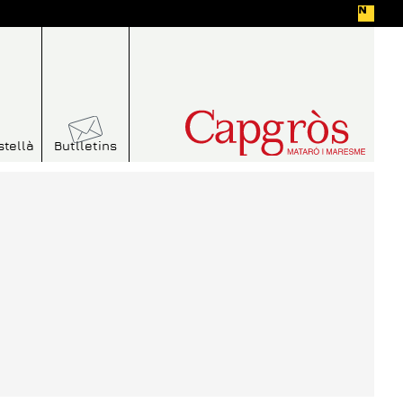
stellà
Butlletins