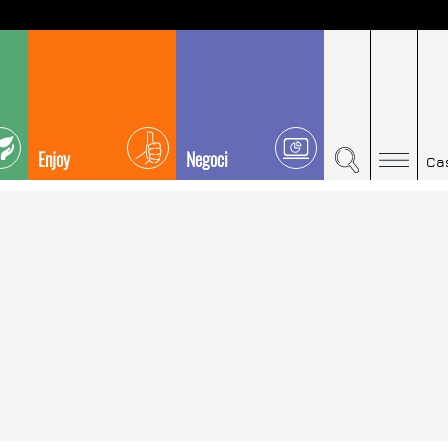
Enjoy
Negoci
Ca