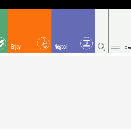
Enjoy
Negoci
Ca