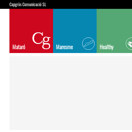
Capgròs Comunicació SL
Mataró
Maresme
Healthy