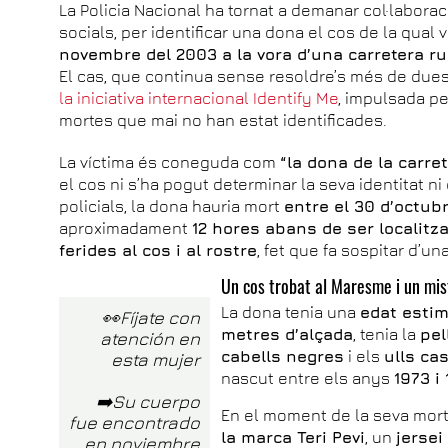
La Policia Nacional ha tornat a demanar col·laborac
socials, per identificar una dona el cos de la qual 
novembre del 2003 a la vora d’una carretera ru
El cas, que continua sense resoldre’s més de du
la iniciativa internacional Identify Me
, impulsada pe
mortes que mai no han estat identificades.
La víctima és coneguda com
“la dona de la carret
el cos ni s’ha pogut determinar la seva identitat n
policials, la dona hauria mort
entre el 30 d’octub
aproximadament
12 hores abans de ser localitz
ferides al cos i al rostre
, fet que fa sospitar d’un
Un cos trobat al Maresme i un mis
La dona tenia una
edat estim
👀Fíjate con
metres d’alçada
, tenia la
pel
atención en
cabells negres
i els
ulls ca
esta mujer
nascut entre els anys
1973 i
➡️Su cuerpo
En el moment de la seva mort
fue encontrado
la marca Teri Pevi
, un
jersei
en noviembre