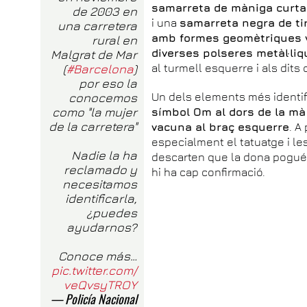
samarreta de màniga curta
de 2003 en
i una
samarreta negra de ti
una carretera
amb formes geomètriques v
rural en
diverses polseres metàl·liq
Malgrat de Mar
(
#Barcelona
)
al turmell esquerre i als dits
por eso la
conocemos
Un dels elements més identif
como "la mujer
símbol Om al dors de la mà
de la carretera"
vacuna al braç esquerre
. A
especialment el tatuatge i l
Nadie la ha
descarten que la dona pogué
reclamado y
hi ha cap confirmació.
necesitamos
identificarla,
¿puedes
ayudarnos?
Conoce más…
pic.twitter.com/
veQvsyTROY
— Policía Nacional