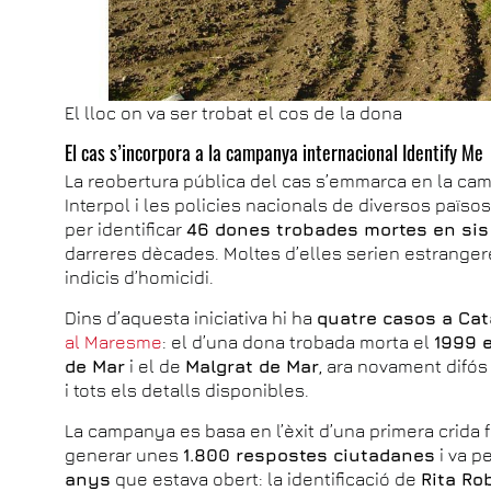
El lloc on va ser trobat el cos de la dona
El cas s’incorpora a la campanya internacional Identify Me
La reobertura pública del cas s’emmarca en la c
Interpol i les policies nacionals de diversos païs
per identificar
46 dones trobades mortes en sis
darreres dècades. Moltes d’elles serien estrangeres
indicis d’homicidi.
Dins d’aquesta iniciativa hi ha
quatre casos a Ca
al Maresme
: el d’una dona trobada morta el
1999 e
de Mar
i el de
Malgrat de Mar
, ara novament difós
i tots els detalls disponibles.
La campanya es basa en l’èxit d’una primera crida 
generar unes
1.800 respostes ciutadanes
i va p
anys
que estava obert: la identificació de
Rita Ro