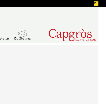
stellà
Butlletins