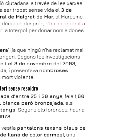
ió ciutadana, a través de les xarxes
va ser trobat sense vida el
3 de
ral de Malgrat de Mar
, al Maresme.
es dècades després,
s’ha incorporat a
r la Interpol per donar nom a dones
era”
, ja que ningú n’ha reclamat mai
i origen. Segons les investigacions
re i el 3 de novembre del 2003
,
ada
, i presentava
nombroses
a mort violenta.
teri sense resoldre
ada d’entre 25 i 30 anys
, feia
1,60
l blanca però bronzejada
, els
stanys
. Segons els forenses, hauria
 1978
.
 vestia
pantalons texans blaus de
 de llana de color carmesí
, una