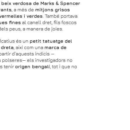
 beix verdosa de Marks & Spencer
rants
, a més de
mitjons grisos
ermelles i verdes
. També portava
ues fines
al canell dret, fils foscos
 dels peus, a manera de joies.
icatius és un
petit tatuatge del
 dreta
, així com una
marca de
 partir d’aquests indicis —
es polseres— els investigadors no
s tenir
origen bengalí
, tot i que no