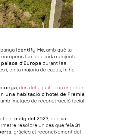
ampanya
Identify Me
, amb què la
os europeus fan una crida conjunta
 països d’Europa
durant les
 i, en la majoria de casos, hi ha
talunya
,
dos dels quals corresponen
n una habitació d’hotel de Premià
 amb imatges de reconstrucció facial
feta el
maig del 2023
, que va
ermetre resoldre un cas que feia
31
berts
, gràcies al reconeixement del