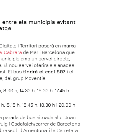
 entre els municipis evitant
atge
igitals i Territori posarà en marxa
a
,
Cabrera
de Mar i Barcelona que
unicipis amb un servei directe,
 El nou servei oferirà sis anades i
ost. El bus
tindrà el codi 807
i el
s, del grup Moventis.
8.00 h, 14.30 h, 16.00 h, 17.45 h i
,15.15 h, 16.45 h, 18.30 h i 20.00 h.
 la parada de bus situada al c. Joan
e Puig i Cadafalch/carrer de Barcelona
bressol) d'Argentona, i la Carretera