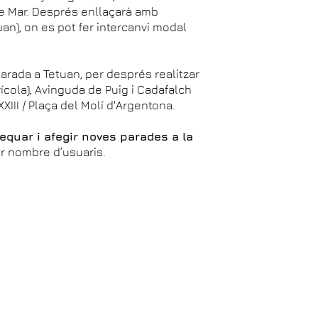
de Mar. Després enllaçarà amb
tuan), on es pot fer intercanvi modal
a parada a Tetuan, per després realitzar
rícola), Avinguda de Puig i Cadafalch
XIII / Plaça del Molí d'Argentona.
equar i afegir noves parades a la
or nombre d’usuaris.