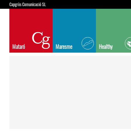
Capgròs Comunicació SL
Mataró
Maresme
Healthy