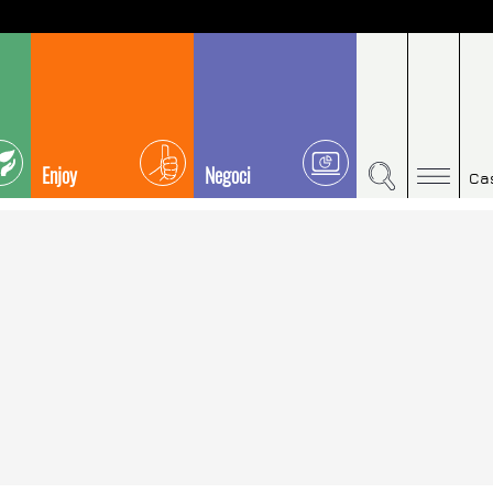
Enjoy
Negoci
Ca