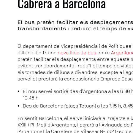
Cabrera a Barcelona
El bus pretén facilitar els desplaçaments
transbordaments i reduint el temps de vi
El departament de Vicepresidència i de Polítiques D
dilluns dia 17 una
nova línia de bus
entre
Argenton
pretén facilitar els desplaçaments entre aquests m
evitant transbordaments i reduït el temps de viatge.
sis tornades de dilluns a divendres, excepte a l'ag
servei el prestarà la concessionària Empresa Casa
El nou servei sortirà des d'Argentona a les 6.30 h, 
19.45 h
Des de Barcelona (plaça Tetuan) a les 7.15 h, 8.45 h
En sentit Barcelona, el servei iniciarà el trajecte a
XXIII / Pl. Molí d'Argentona, i pararà a l'Avinguda d
(Argentona), la Carretera de Vilassar B-502 (Escola 