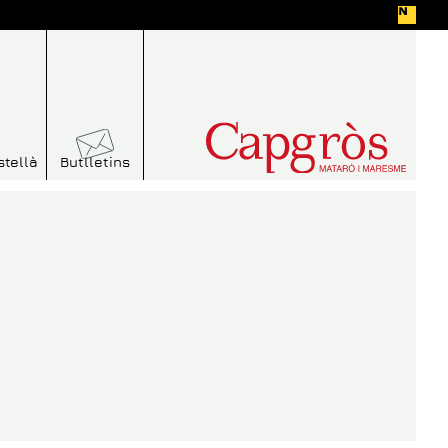
stellà
Butlletins