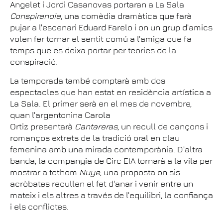
Angelet i Jordi Casanovas portaran a La Sala
Conspiranoia
, una comèdia dramàtica que farà
pujar a l'escenari Eduard Farelo i on un grup d'amics
volen fer tornar el sentit comú a l'amiga que fa
temps que es deixa portar per teories de la
conspiració.
La temporada també comptarà amb dos
espectacles que han estat en residència artística a
La Sala. El primer serà en el mes de novembre,
quan l'argentonina Carola
Ortiz presentarà
Cantareras
, un recull de cançons i
romanços extrets de la tradició oral en clau
femenina amb una mirada contemporània. D'altra
banda, la companyia de Circ EIA tornarà a la vila per
mostrar a tothom
Nuye
, una proposta on sis
acròbates recullen el fet d'anar i venir entre un
mateix i els altres a través de l'equilibri, la confiança
i els conflictes.