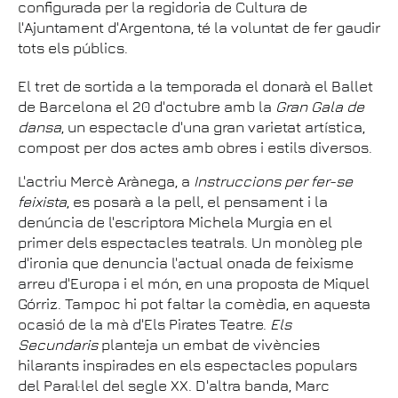
configurada per la regidoria de Cultura de
l'Ajuntament d'Argentona, té la voluntat de fer gaudir
tots els públics.
El tret de sortida a la temporada el donarà el Ballet
de Barcelona el 20 d'octubre amb la
Gran Gala de
dansa
, un espectacle d'una gran varietat artística,
compost per dos actes amb obres i estils diversos.
L'actriu Mercè Arànega, a
Instruccions per fer-se
feixista
, es posarà a la pell, el pensament i la
denúncia de l'escriptora Michela Murgia en el
primer dels espectacles teatrals. Un monòleg ple
d'ironia que denuncia l'actual onada de feixisme
arreu d'Europa i el món, en una proposta de Miquel
Górriz. Tampoc hi pot faltar la comèdia, en aquesta
ocasió de la mà d'Els Pirates Teatre.
Els
Secundaris
planteja un embat de vivències
hilarants inspirades en els espectacles populars
del Paral·lel del segle XX. D'altra banda, Marc