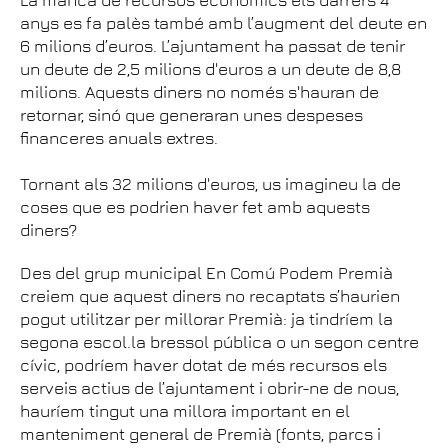
anys es fa palès també amb l’augment del deute en
6 milions d’euros. L’ajuntament ha passat de tenir
un deute de 2,5 milions d'euros a un deute de 8,8
milions. Aquests diners no només s'hauran de
retornar, sinó que generaran unes despeses
financeres anuals extres.
Tornant als 32 milions d'euros, us imagineu la de
coses que es podrien haver fet amb aquests
diners?
Des del grup municipal En Comú Podem Premià
creiem que aquest diners no recaptats s’haurien
pogut utilitzar per millorar Premià: ja tindríem la
segona escol.la bressol pública o un segon centre
cívic, podríem haver dotat de més recursos els
serveis actius de l’ajuntament i obrir-ne de nous,
hauríem tingut una millora important en el
manteniment general de Premià (fonts, parcs i