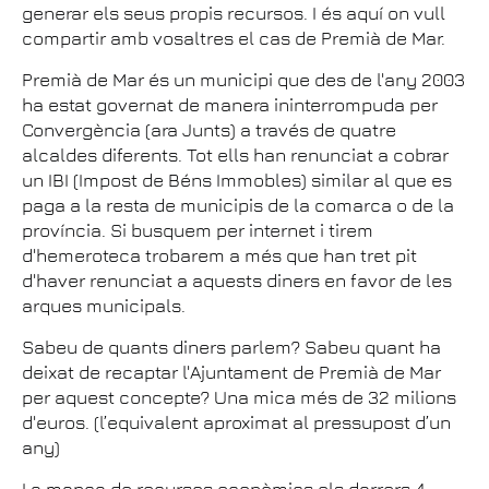
generar els seus propis recursos. I és aquí on vull
compartir amb vosaltres el cas de Premià de Mar.
Premià de Mar és un municipi que des de l'any 2003
ha estat governat de manera ininterrompuda per
Convergència (ara Junts) a través de quatre
alcaldes diferents. Tot ells han renunciat a cobrar
un IBI (Impost de Béns Immobles) similar al que es
paga a la resta de municipis de la comarca o de la
província. Si busquem per internet i tirem
d'hemeroteca trobarem a més que han tret pit
d'haver renunciat a aquests diners en favor de les
arques municipals.
Sabeu de quants diners parlem? Sabeu quant ha
deixat de recaptar l'Ajuntament de Premià de Mar
per aquest concepte? Una mica més de 32 milions
d'euros. (l’equivalent aproximat al pressupost d’un
any)
La manca de recursos econòmics els darrers 4