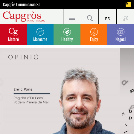
Capgròs Comunicació SL
Mataró
Maresme
Healthy
Enjoy
Negoci