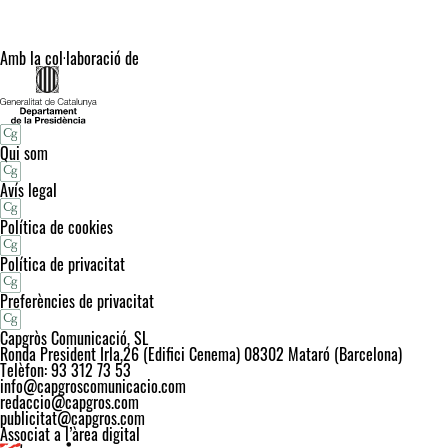
Amb la col·laboració de
Qui som
Avís legal
Política de cookies
Política de privacitat
Preferències de privacitat
Capgròs Comunicació, SL
Ronda President Irla,26 (Edifici Cenema) 08302 Mataró (Barcelona)
Telèfon: 93 312 73 53
info@capgroscomunicacio.com
redaccio@capgros.com
publicitat@capgros.com
Associat a l’àrea digital