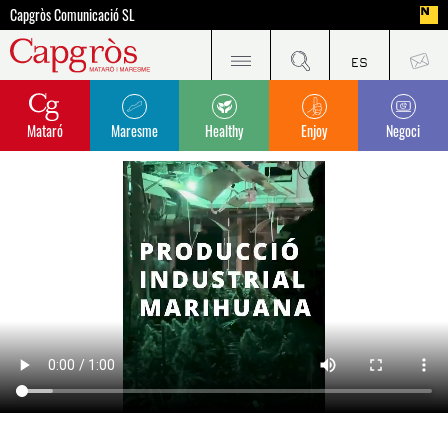
Capgròs Comunicació SL
Mataró
Maresme
Healthy
Enjoy
Negoci