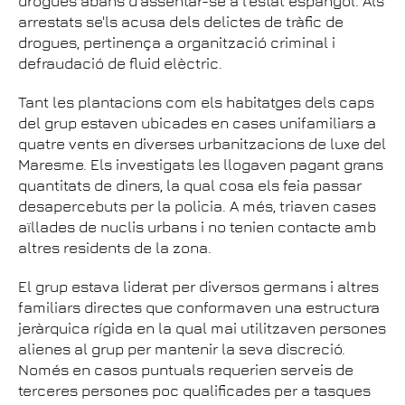
drogues abans d'assentar-se a l'estat espanyol. Als
arrestats se'ls acusa dels delictes de tràfic de
drogues, pertinença a organització criminal i
defraudació de fluid elèctric.
Tant les plantacions com els habitatges dels caps
del grup estaven ubicades en cases unifamiliars a
quatre vents en diverses urbanitzacions de luxe del
Maresme. Els investigats les llogaven pagant grans
quantitats de diners, la qual cosa els feia passar
desapercebuts per la policia. A més, triaven cases
aïllades de nuclis urbans i no tenien contacte amb
altres residents de la zona.
El grup estava liderat per diversos germans i altres
familiars directes que conformaven una estructura
jeràrquica rígida en la qual mai utilitzaven persones
alienes al grup per mantenir la seva discreció.
Només en casos puntuals requerien serveis de
terceres persones poc qualificades per a tasques