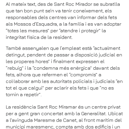
Al mateix text, des de Sant Roc Mirador se subratlla
que tan bon punt se’n va tenir coneixement, els
responsables dels centres van informar dels fets
als Mossos d’Esquadra, a la família i es van adoptar
“totes les mesures” per “atendre i protegir” la
integritat física de la resident.
També assenyalen que l’empleat està “actualment
detingut, pendent de passar a disposició judicial en
les properes hores” i finalment expressen el
“rebuig” i la “condemna més enèrgica” davant dels
fets, alhora que refermen el “compromís” a
col·laborar amb les autoritats policials i judicials “en
tot el que calgui” per aclarir els fets i que “no es
tornin a repetir”.
La residència Sant Roc Miramar és un centre privat
per a gent gran concertat amb la Generalitat. Ubicat
a l'avinguda Maresme de Canet, al front marítim del
municipi maresmenc, compta amb dos edificis i un