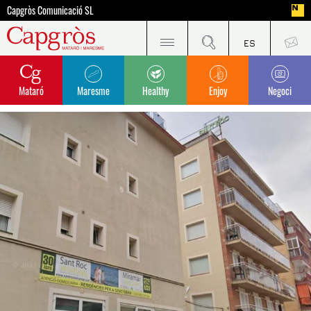
Capgròs Comunicació SL
Mataró
Maresme
Healthy
Enjoy
Negoci