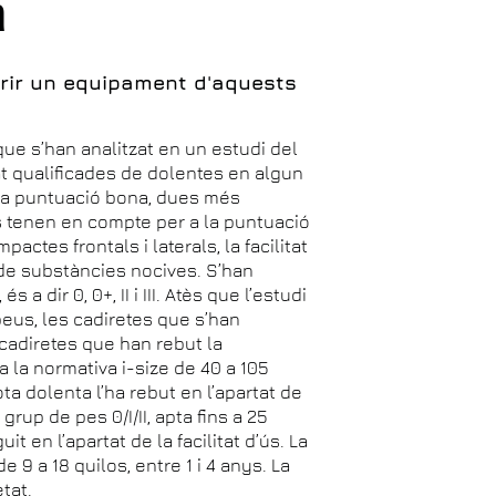
a
irir un equipament d'aquests
que s’han analitzat en un estudi del
t qualificades de dolentes en algun
na puntuació bona, dues més
es tenen en compte per a la puntuació
ctes frontals i laterals, la facilitat
ia de substàncies nocives. S’han
 a dir 0, 0+, II i III. Atès que l’estudi
peus, les cadiretes que s’han
 cadiretes que han rebut la
a la normativa i-size de 40 a 105
ta dolenta l’ha rebut en l’apartat de
grup de pes 0/I/II, apta fins a 25
it en l’apartat de la facilitat d’ús. La
e 9 a 18 quilos, entre 1 i 4 anys. La
tat.