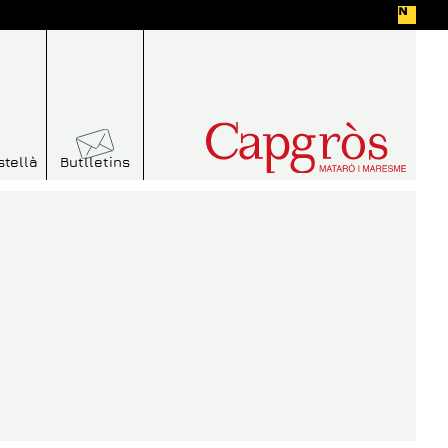
stellà
Butlletins