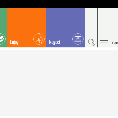
Enjoy
Negoci
Ca