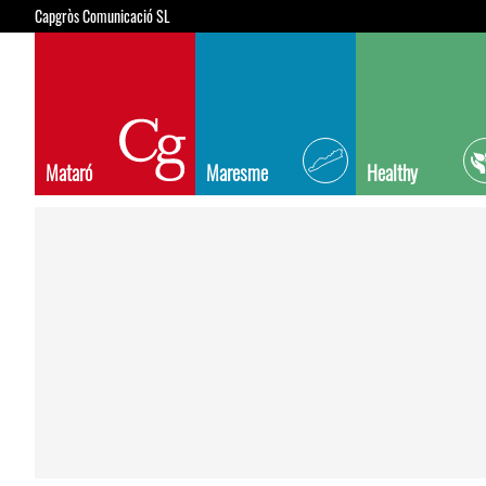
Capgròs Comunicació SL
Mataró
Maresme
Healthy