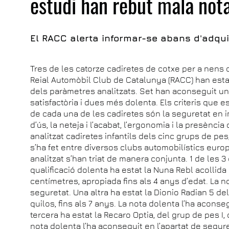
estudi han rebut mala not
El RACC alerta informar-se abans d'adqu
Tres de les catorze cadiretes de cotxe per a nens 
Reial Automòbil Club de Catalunya (RACC) han esta
dels paràmetres analitzats. Set han aconseguit u
satisfactòria i dues més dolenta. Els criteris que 
de cada una de les cadiretes són la seguretat en impa
d’ús, la neteja i l’acabat, l’ergonomia i la presènc
analitzat cadiretes infantils dels cinc grups de pes, és
s’ha fet entre diversos clubs automobilístics euro
analitzat s’han triat de manera conjunta. 1 de les 3
qualificació dolenta ha estat la Nuna Rebl acollida 
centímetres, apropiada fins als 4 anys d’edat. La no
seguretat. Una altra ha estat la Dionio Radian 5 del 
quilos, fins als 7 anys. La nota dolenta l’ha aconsegu
tercera ha estat la Recaro Optia, del grup de pes I, d
nota dolenta l’ha aconseguit en l’apartat de segure