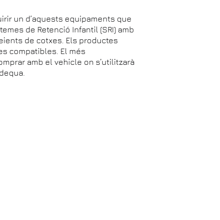
uirir un d’aquests equipaments que
temes de Retenció Infantil (SRI) amb
eients de cotxes. Els productes
xes compatibles. El més
mprar amb el vehicle on s’utilitzarà
adequa.