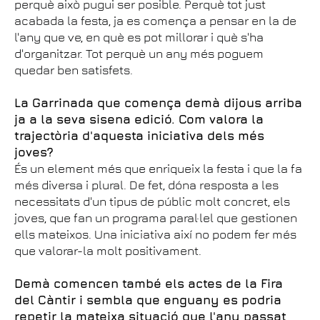
perquè això pugui ser posible. Perquè tot just
acabada la festa, ja es comença a pensar en la de
l'any que ve, en què es pot millorar i què s'ha
d'organitzar. Tot perquè un any més poguem
quedar ben satisfets.
La Garrinada que comença demà dijous arriba
ja a la seva sisena edició. Com valora la
trajectòria d'aquesta iniciativa dels més
joves?
És un element més que enriqueix la festa i que la fa
més diversa i plural. De fet, dóna resposta a les
necessitats d'un tipus de públic molt concret, els
joves, que fan un programa paral·lel que gestionen
ells mateixos. Una iniciativa així no podem fer més
que valorar-la molt positivament.
Demà comencen també els actes de la Fira
del Càntir i sembla que enguany es podria
repetir la mateixa situació que l'any passat