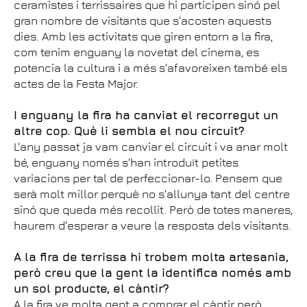
ceramistes i terrissaires que hi participen sinó pel
gran nombre de visitants que s'acosten aquests
dies. Amb les activitats que giren entorn a la fira,
com tenim enguany la novetat del cinema, es
potencia la cultura i a més s'afavoreixen també els
actes de la Festa Major.
I enguany la fira ha canviat el recorregut un
altre cop. Què li sembla el nou circuit?
L'any passat ja vam canviar el circuit i va anar molt
bé, enguany només s'han introduït petites
variacions per tal de perfeccionar-lo. Pensem que
serà molt millor perquè no s'allunya tant del centre
sinó que queda més recollit. Però de totes maneres,
haurem d'esperar a veure la resposta dels visitants.
A la fira de terrissa hi trobem molta artesania,
però creu que la gent la identifica només amb
un sol producte, el càntir?
A la fira ve molta gent a comprar el càntir però