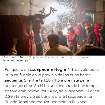
L'Escapada a Negra Nit pot veure's endarrerida o fins i tot suspesa,
depenent del temps
Pel que fa a
l’Escapada a Negra Nit
, es valorarà a
la 1h en funció de la previsió de les dues hores
següents. Si entre la 1.30h (hora prevista per a
començar) i les 3h hi ha una finestra de bon temps,
es farà amb normalitat. Si no, se suspendrà. Si a les
2.30h la previsió és bona, es farà l’Escapada i la
Pujada Tabalada reduint una hora la Ruixada.