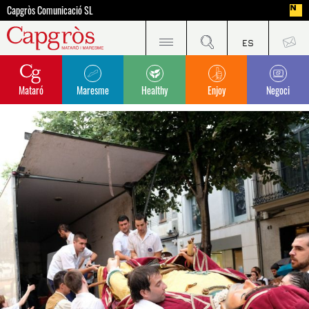
Capgròs Comunicació SL
Mataró
Maresme
Healthy
Enjoy
Negoci