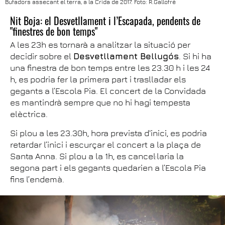
Bufadors assecant el terra, a la Crida de 2017. Foto: R.Gallofré
Nit Boja: el Desvetllament i l’Escapada, pendents de
"finestres de bon temps"
A les 23h es tornarà a analitzar la situació per
decidir sobre el
Desvetllament Bellugós
. Si hi ha
una finestra de bon temps entre les 23.30 h i les 24
h, es podria fer la primera part i traslladar els
gegants a l’Escola Pia. El concert de la Convidada
es mantindrà sempre que no hi hagi tempesta
elèctrica.
Si plou a les 23.30h, hora prevista d'inici, es podria
retardar l’inici i escurçar el concert a la plaça de
Santa Anna. Si plou a la 1h, es cancel·laria la
segona part i els gegants quedarien a l’Escola Pia
fins l’endemà.