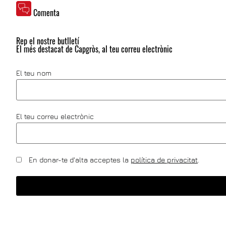
Comenta
Rep el nostre butlletí
El més destacat de Capgròs, al teu correu electrònic
El teu nom
El teu correu electrònic
En donar-te d'alta acceptes la
política de privacitat
.