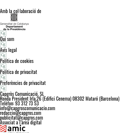
Amb la col·laboració de
Qui som
Avís legal
Política de cookies
Política de privacitat
Preferències de privacitat
Capgròs Comunicació, SL
Ronda President Irla,26 (Edifici Cenema) 08302 Mataró (Barcelona)
Telèfon: 93 312 73 53
info@capgroscomunicacio.com
redaccio@capgros.com
publicitat@capgros.com
Associat a l’àrea digital