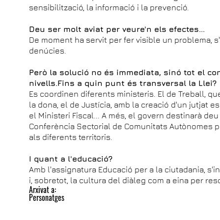
sensibilització, la informació i la prevenció.
Deu ser molt aviat per veure'n els efectes...
De moment ha servit per fer visible un problema, 
denúcies.
Però la solució no és immediata, sinó tot el con
nivells.Fins a quin punt és transversal la Llei?
Es coordinen diferents ministeris. El de Treball, qu
la dona, el de Justícia, amb la creació d'un jutjat e
el Ministeri Fiscal... A més, el govern destinarà de
Conferència Sectorial de Comunitats Autònomes per
als diferents territoris.
I quant a l'educació?
Amb l'assignatura Educació per a la ciutadania, s'
i, sobretot, la cultura del diàleg com a eina per res
Arxivat a:
Personatges