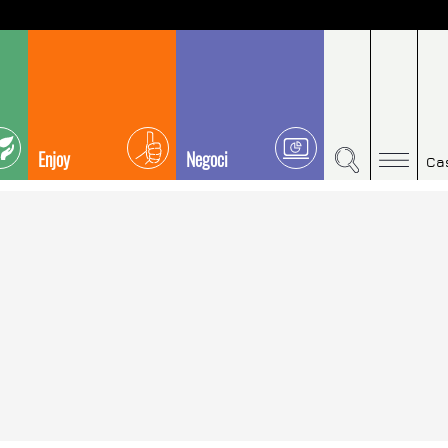
Enjoy
Negoci
Ca