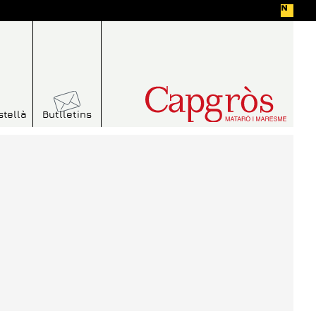
stellà
Butlletins