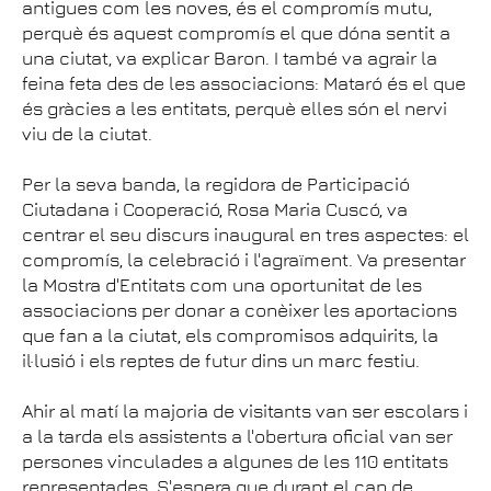
antigues com les noves, és el compromís mutu,
perquè és aquest compromís el que dóna sentit a
una ciutat, va explicar Baron. I també va agrair la
feina feta des de les associacions: Mataró és el que
és gràcies a les entitats, perquè elles són el nervi
viu de la ciutat.
Per la seva banda, la regidora de Participació
Ciutadana i Cooperació, Rosa Maria Cuscó, va
centrar el seu discurs inaugural en tres aspectes: el
compromís, la celebració i l'agraïment. Va presentar
la Mostra d'Entitats com una oportunitat de les
associacions per donar a conèixer les aportacions
que fan a la ciutat, els compromisos adquirits, la
il·lusió i els reptes de futur dins un marc festiu.
Ahir al matí la majoria de visitants van ser escolars i
a la tarda els assistents a l'obertura oficial van ser
persones vinculades a algunes de les 110 entitats
representades. S'espera que durant el cap de