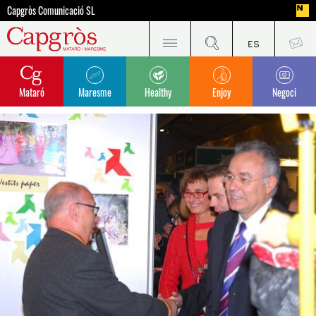
Capgròs Comunicació SL
Mataró
Maresme
Healthy
Enjoy
Negoci