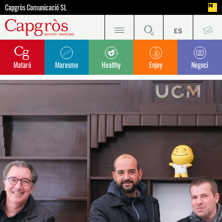
Capgròs Comunicació SL
Mataró
Maresme
Healthy
Enjoy
Negoci