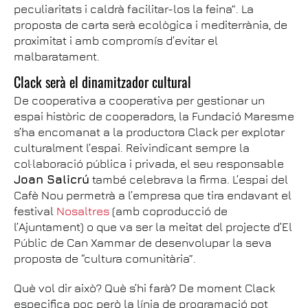
peculiaritats i caldrà facilitar-los la feina”. La
proposta de carta serà ecològica i mediterrània, de
proximitat i amb compromís d’evitar el
malbaratament.
Clack serà el dinamitzador cultural
De cooperativa a cooperativa per gestionar un
espai històric de cooperadors, la Fundació Maresme
s’ha encomanat a la productora Clack per explotar
culturalment l’espai. Reivindicant sempre la
col·laboració pública i privada, el seu responsable
Joan Salicrú
també celebrava la firma. L’espai del
Cafè Nou permetrà a l’empresa que tira endavant el
festival
Nosaltres
(amb coproducció de
l’Ajuntament) o que va ser la meitat del projecte d’El
Públic de Can Xammar de desenvolupar la seva
proposta de “cultura comunitària”.
Què vol dir això? Què s’hi farà? De moment Clack
especifica poc però la línia de programació pot