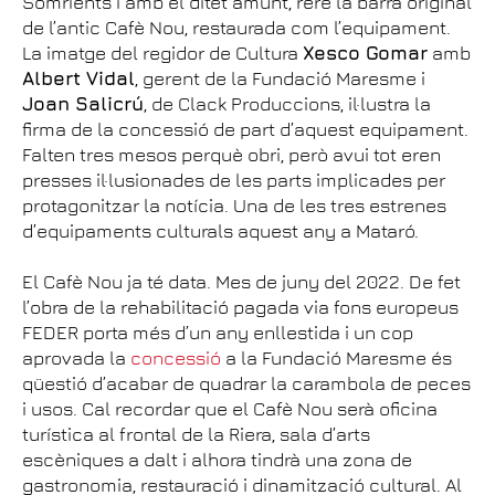
Somrients i amb el ditet amunt, rere la barra original
de l’antic Cafè Nou, restaurada com l’equipament.
La imatge del regidor de Cultura
Xesco Gomar
amb
Albert Vidal
, gerent de la Fundació Maresme i
Joan Salicrú
, de Clack Produccions, il·lustra la
firma de la concessió de part d’aquest equipament.
Falten tres mesos perquè obri, però avui tot eren
presses il·lusionades de les parts implicades per
protagonitzar la notícia. Una de les tres estrenes
d’equipaments culturals aquest any a Mataró.
El Cafè Nou ja té data. Mes de juny del 2022. De fet
l’obra de la rehabilitació pagada via fons europeus
FEDER porta més d’un any enllestida i un cop
aprovada la
concessió
a la Fundació Maresme és
qüestió d’acabar de quadrar la carambola de peces
i usos. Cal recordar que el Cafè Nou serà oficina
turística al frontal de la Riera, sala d’arts
escèniques a dalt i alhora tindrà una zona de
gastronomia, restauració i dinamització cultural. Al