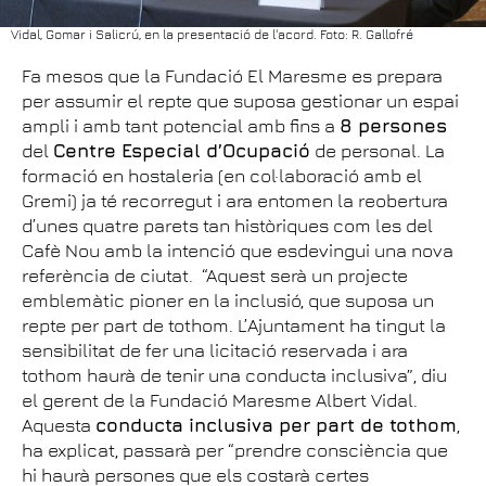
Vidal, Gomar i Salicrú, en la presentació de l'acord. Foto: R. Gallofré
Fa mesos que la Fundació El Maresme es prepara
per assumir el repte que suposa gestionar un espai
ampli i amb tant potencial amb fins a
8 persones
del
Centre Especial d’Ocupació
de personal. La
formació en hostaleria (en col·laboració amb el
Gremi) ja té recorregut i ara entomen la reobertura
d’unes quatre parets tan històriques com les del
Cafè Nou amb la intenció que esdevingui una nova
referència de ciutat. “Aquest serà un projecte
emblemàtic pioner en la inclusió, que suposa un
repte per part de tothom. L’Ajuntament ha tingut la
sensibilitat de fer una licitació reservada i ara
tothom haurà de tenir una conducta inclusiva”, diu
el gerent de la Fundació Maresme Albert Vidal.
Aquesta
conducta inclusiva per part de tothom
,
ha explicat, passarà per “prendre consciència que
hi haurà persones que els costarà certes