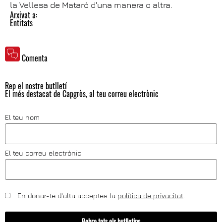
la Vellesa de Mataró d'una manera o altra.
Arxivat a:
Entitats
Comenta
Rep el nostre butlletí
El més destacat de Capgròs, al teu correu electrònic
El teu nom
El teu correu electrònic
En donar-te d'alta acceptes la
política de privacitat
.
Rebre tots els butlletins