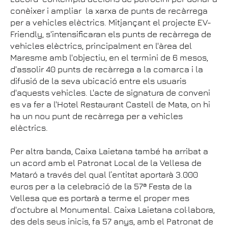
conèixer i ampliar la xarxa de punts de recàrrega
per a vehicles elèctrics. Mitjançant el projecte EV-
Friendly, s'intensificaran els punts de recàrrega de
vehicles elèctrics, principalment en l'àrea del
Maresme amb l'objectiu, en el termini de 6 mesos,
d'assolir 40 punts de recàrrega a la comarca i la
difusió de la seva ubicació entre els usuaris
d'aquests vehicles. L'acte de signatura de conveni
es va fer a l'Hotel Restaurant Castell de Mata, on hi
ha un nou punt de recàrrega per a vehicles
elèctrics.
Per altra banda, Caixa Laietana també ha arribat a
un acord amb el Patronat Local de la Vellesa de
Mataró a través del qual l’entitat aportarà 3.000
euros per a la celebració de la 57ª Festa de la
Vellesa que es portarà a terme el proper mes
d'octubre al Monumental. Caixa Laietana col·labora,
des dels seus inicis, fa 57 anys, amb el Patronat de