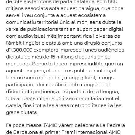
de tots els territoris de parla catalana, som 600
mitjans associats sota aquest paraigua, que dona
servei i veu conjunta a aquest ecosistema
comunicatiu territorial únic al món, sens dubte la
xarxa de publicacions tant en suport paper, digital
com audiovisual més important, rica i diversa de
l’àmbit lingüístic català amb una difusió conjunta
d’1.300.000 exemplars impresos i unes audiències
digitals de més de 15 milions d’usuaris únics
mensuals. Sense la tasca imprescindible que fan
aquests mitjans, els nostres pobles i ciutats, el
territori seria més pobre, menys plural, menys
participatiu i democràtic i amb menys sentit
d’identitat i pertinença. I si parlem de la llengua,
tots aquests mitjans utilitzen majoritàriament el
català, fins i tot a les àrees metropolitanes i a les
grans ciutats.
Fa pocs mesos, l’AMIC vàrem celebrar a La Pedrera
de Barcelona el primer Premi Internacional AMIC