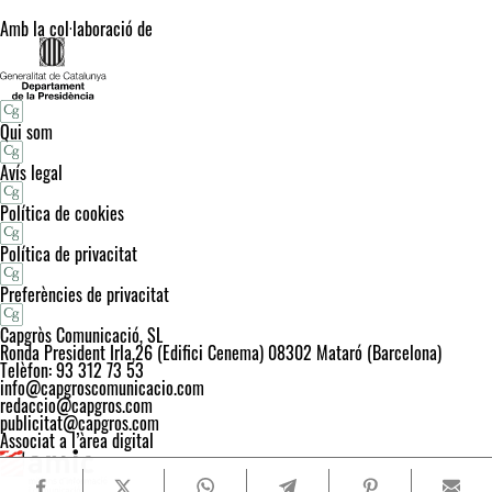
Amb la col·laboració de
Qui som
Avís legal
Política de cookies
Política de privacitat
Preferències de privacitat
Capgròs Comunicació, SL
Ronda President Irla,26 (Edifici Cenema) 08302 Mataró (Barcelona)
Telèfon: 93 312 73 53
info@capgroscomunicacio.com
redaccio@capgros.com
publicitat@capgros.com
Associat a l’àrea digital