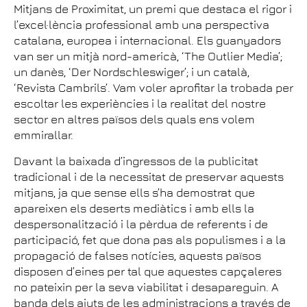
Mitjans de Proximitat, un premi que destaca el rigor i
l’excel·lència professional amb una perspectiva
catalana, europea i internacional. Els guanyadors
van ser un mitjà nord-americà, ‘The Outlier Media’;
un danès, ‘Der Nordschleswiger’; i un català,
‘Revista Cambrils’. Vam voler aprofitar la trobada per
escoltar les experiències i la realitat del nostre
sector en altres països dels quals ens volem
emmirallar.
Davant la baixada d’ingressos de la publicitat
tradicional i de la necessitat de preservar aquests
mitjans, ja que sense ells s’ha demostrat que
apareixen els deserts mediàtics i amb ells la
despersonalització i la pèrdua de referents i de
participació, fet que dona pas als populismes i a la
propagació de falses notícies, aquests països
disposen d’eines per tal que aquestes capçaleres
no pateixin per la seva viabilitat i desapareguin. A
banda dels ajuts de les administracions a través de