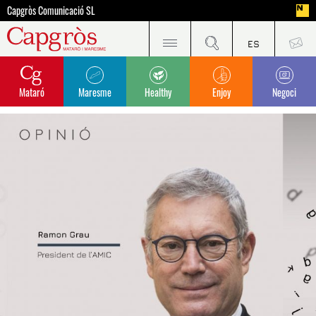
Capgròs Comunicació SL
Mataró
Maresme
Healthy
Enjoy
Negoci