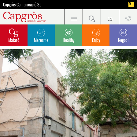
Capgròs Comunicació SL
Mataró
Maresme
Healthy
Enjoy
Negoci