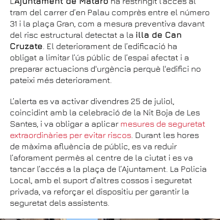
L’
Ajuntament de Mataró
ha restringit l’accés al
tram del carrer d’en Palau comprès entre el número
31 i la plaça Gran, com a mesura preventiva davant
del risc estructural detectat a la
illa de Can
Cruzate
. El deteriorament de l’edificació ha
obligat a limitar l’ús públic de l’espai afectat i a
preparar actuacions d'urgència perquè l'edifici no
pateixi més deteriorament.
L’alerta es va activar divendres 25 de juliol,
coincidint amb la celebració de la Nit Boja de Les
Santes, i va obligar a aplicar
mesures de seguretat
extraordinàries per evitar riscos
. Durant les hores
de màxima afluència de públic, es va reduir
l’aforament permès al centre de la ciutat i es va
tancar l’accés a la plaça de l’Ajuntament. La Policia
Local, amb el suport d’altres cossos i seguretat
privada, va reforçar el dispositiu per garantir la
seguretat dels assistents.