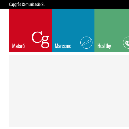
Capgròs Comunicació SL
Mataró
Maresme
Healthy