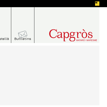
stellà
Butlletins