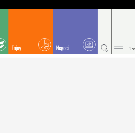
Enjoy
Negoci
Ca