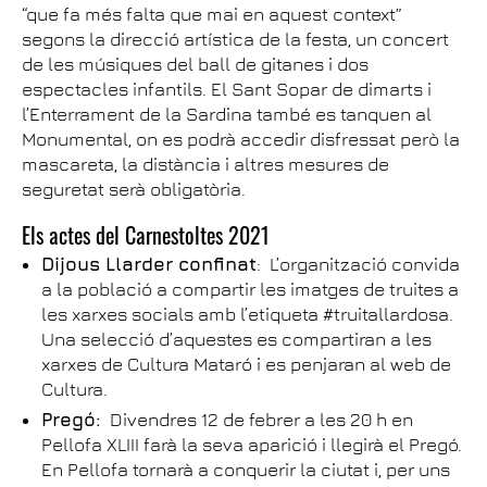
“que fa més falta que mai en aquest context”
segons la direcció artística de la festa, un concert
de les músiques del ball de gitanes i dos
espectacles infantils. El Sant Sopar de dimarts i
l’Enterrament de la Sardina també es tanquen al
Monumental, on es podrà accedir disfressat però la
mascareta, la distància i altres mesures de
seguretat serà obligatòria.
Els actes del Carnestoltes 2021
Dijous Llarder confinat
: L’organització convida
a la població a compartir les imatges de truites a
les xarxes socials amb l’etiqueta #truitallardosa.
Una selecció d’aquestes es compartiran a les
xarxes de Cultura Mataró i es penjaran al web de
Cultura.
Pregó:
Divendres 12 de febrer a les 20 h en
Pellofa XLIII farà la seva aparició i llegirà el Pregó.
En Pellofa tornarà a conquerir la ciutat i, per uns