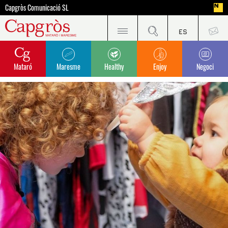
Capgròs Comunicació SL
Mataró
Maresme
Healthy
Enjoy
Negoci