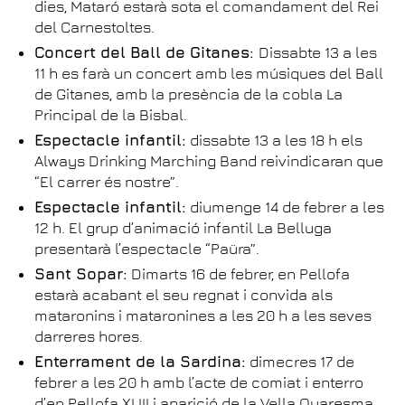
dies, Mataró estarà sota el comandament del Rei
del Carnestoltes.
Concert del Ball de Gitanes:
Dissabte 13 a les
11 h es farà un concert amb les músiques del Ball
de Gitanes, amb la presència de la cobla La
Principal de la Bisbal.
Espectacle infantil:
dissabte 13 a les 18 h els
Always Drinking Marching Band reivindicaran que
“El carrer és nostre”.
Espectacle infantil:
diumenge 14 de febrer a les
12 h. El grup d’animació infantil La Belluga
presentarà l’espectacle “Paüra”.
Sant Sopar:
Dimarts 16 de febrer, en Pellofa
estarà acabant el seu regnat i convida als
mataronins i mataronines a les 20 h a les seves
darreres hores.
Enterrament de la Sardina:
dimecres 17 de
febrer a les 20 h amb l’acte de comiat i enterro
d’en Pellofa XLIII i aparició de la Vella Quaresma.