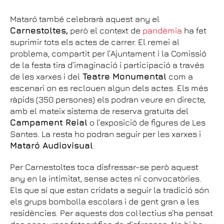
Mataró també celebrarà aquest any el
Carnestoltes,
però el context de
pandèmia
ha fet
suprimir tots els actes de carrer. El remei al
problema, compartit per l’Ajuntament i la Comissió
de la festa tira d’imaginació i participació a través
de les xarxes i del
Teatre Monumental
com a
escenari on es reclouen algun dels actes. Els més
ràpids (350 persones) els podran veure en directe,
amb el mateix sistema de reserva gratuïta del
Campament Reial
o l’exposició de figures de Les
Santes. La resta ho podran seguir per les xarxes i
Mataró Audiovisual
.
Per Carnestoltes toca disfressar-se però aquest
any en la intimitat, sense actes ni convocatòries.
Els que sí que estan cridats a seguir la tradició són
els grups bombolla escolars i de gent gran a les
residències. Per aquests dos col·lectius s’ha pensat