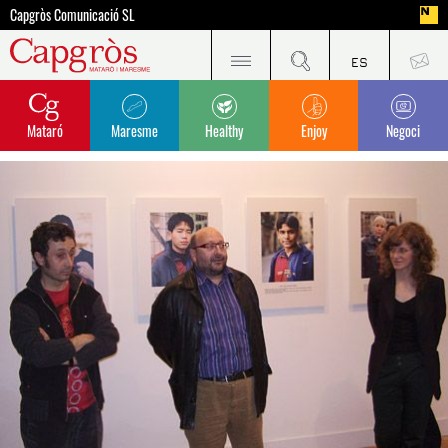
Capgròs Comunicació SL
Mataró
Maresme
Healthy
Enjoy
Negoci