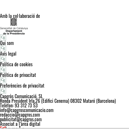
Amb la col·laboració de
Qui som
Avís legal
Política de cookies
Política de privacitat
Preferències de privacitat
Capgròs Comunicació, SL
Ronda President Irla,26 (Edifici Cenema) 08302 Mataró (Barcelona)
Telèfon: 93 312 73 53
info@capgroscomunicacio.com
redaccio@capgros.com
publicitat@capgros.com
Associat a l’àrea digital