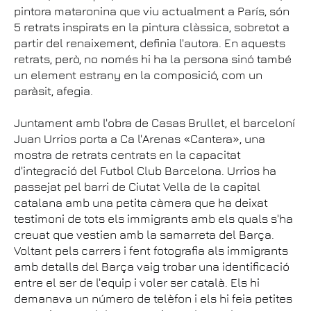
pintora mataronina que viu actualment a París, són
5 retrats inspirats en la pintura clàssica, sobretot a
partir del renaixement, definia l'autora. En aquests
retrats, però, no només hi ha la persona sinó també
un element estrany en la composició, com un
paràsit, afegia.
Juntament amb l'obra de Casas Brullet, el barceloní
Juan Urrios porta a Ca l'Arenas «Cantera», una
mostra de retrats centrats en la capacitat
d'integració del Futbol Club Barcelona. Urrios ha
passejat pel barri de Ciutat Vella de la capital
catalana amb una petita càmera que ha deixat
testimoni de tots els immigrants amb els quals s'ha
creuat que vestien amb la samarreta del Barça.
Voltant pels carrers i fent fotografia als immigrants
amb detalls del Barça vaig trobar una identificació
entre el ser de l'equip i voler ser català. Els hi
demanava un número de telèfon i els hi feia petites