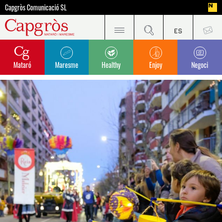
Capgròs Comunicació SL
Mataró
Maresme
Healthy
Enjoy
Negoci