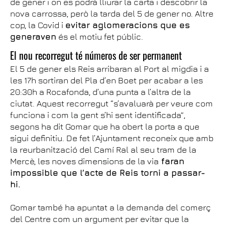
de gener i on es podrà lliurar la carta i descobrir la
nova carrossa, però la tarda del 5 de gener no. Altre
cop, la Covid i
evitar aglomeracions que es
generaven
és el motiu fet públic.
El nou recorregut té números de ser permanent
El 5 de gener els Reis arribaran al Port al migdia i a
les 17h sortiran del Pla d’en Boet per acabar a les
20:30h a Rocafonda, d’una punta a l’altra de la
ciutat. Aquest recorregut “s’avaluarà per veure com
funciona i com la gent s’hi sent identificada”,
segons ha dit Gomar que ha obert la porta a que
sigui definitiu. De fet l’Ajuntament reconeix que amb
la reurbanització del Camí Ral al seu tram de la
Mercè, les noves dimensions de la via
faran
impossible que l’acte de Reis torni a passar-
hi.
Gomar també ha apuntat a la demanda del comerç
del Centre com un argument per evitar que la