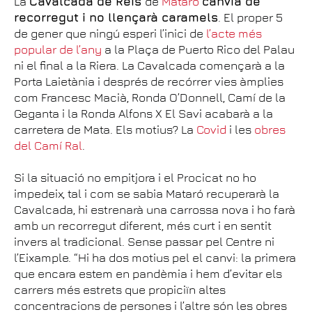
La
Cavalcada de Reis
de
Mataró
canvia de
recorregut i no llençarà caramels
. El proper 5
de gener que ningú esperi l’inici de
l’acte més
popular de l’any
a la Plaça de Puerto Rico del Palau
ni el final a la Riera. La Cavalcada començarà a la
Porta Laietània i després de recórrer vies àmplies
com Francesc Macià, Ronda O’Donnell, Camí de la
Geganta i la Ronda Alfons X El Savi acabarà a la
carretera de Mata. Els motius? La
Covid
i les
obres
del Camí Ral
.
Si la situació no empitjora i el Procicat no ho
impedeix, tal i com se sabia Mataró recuperarà la
Cavalcada, hi estrenarà una carrossa nova i ho farà
amb un recorregut diferent, més curt i en sentit
invers al tradicional. Sense passar pel Centre ni
l’Eixample. “Hi ha dos motius pel el canvi: la primera
que encara estem en pandèmia i hem d’evitar els
carrers més estrets que propiciïn altes
concentracions de persones i l’altre són les obres