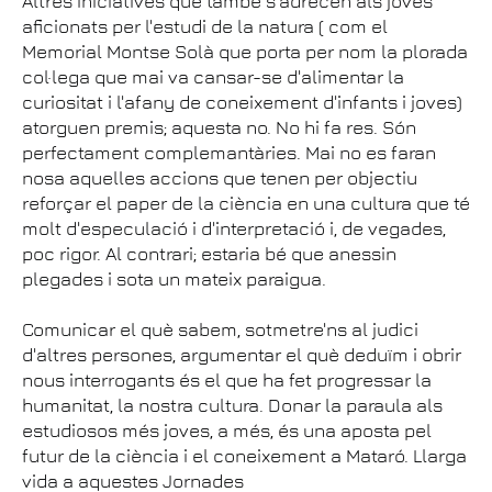
Altres iniciatives que també s'adrecen als joves
aficionats per l'estudi de la natura ( com el
Memorial Montse Solà que porta per nom la plorada
col·lega que mai va cansar-se d'alimentar la
curiositat i l'afany de coneixement d'infants i joves)
atorguen premis; aquesta no. No hi fa res. Són
perfectament complemantàries. Mai no es faran
nosa aquelles accions que tenen per objectiu
reforçar el paper de la ciència en una cultura que té
molt d'especulació i d'interpretació i, de vegades,
poc rigor. Al contrari; estaria bé que anessin
plegades i sota un mateix paraigua.
Comunicar el què sabem, sotmetre'ns al judici
d'altres persones, argumentar el què deduïm i obrir
nous interrogants és el que ha fet progressar la
humanitat, la nostra cultura. Donar la paraula als
estudiosos més joves, a més, és una aposta pel
futur de la ciència i el coneixement a Mataró. Llarga
vida a aquestes Jornades