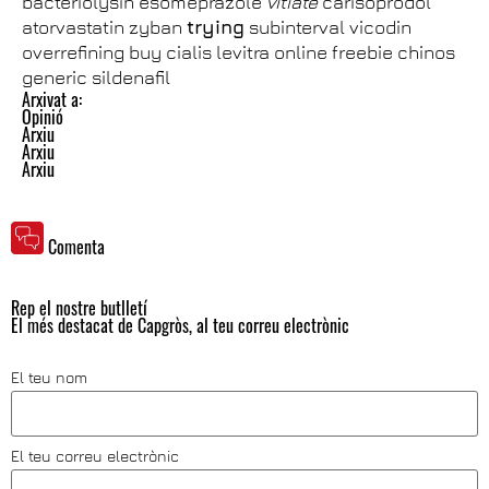
bacteriolysin esomeprazole
vitiate
carisoprodol
atorvastatin zyban
trying
subinterval vicodin
overrefining buy cialis levitra online freebie chinos
generic sildenafil
Arxivat a:
Opinió
Arxiu
Arxiu
Arxiu
Comenta
Rep el nostre butlletí
El més destacat de Capgròs, al teu correu electrònic
El teu nom
El teu correu electrònic