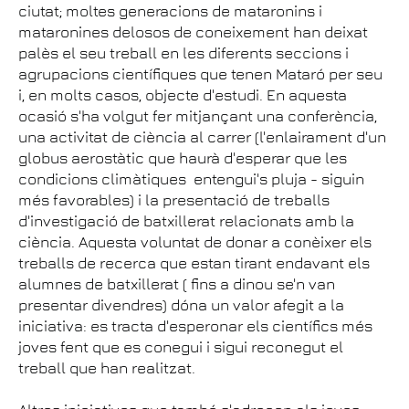
ciutat; moltes generacions de mataronins i
mataronines delosos de coneixement han deixat
palès el seu treball en les diferents seccions i
agrupacions científiques que tenen Mataró per seu
i, en molts casos, objecte d'estudi. En aquesta
ocasió s'ha volgut fer mitjançant una conferència,
una activitat de ciència al carrer (l'enlairament d'un
globus aerostàtic que haurà d'esperar que les
condicions climàtiques  entengui's pluja - siguin
més favorables) i la presentació de treballs
d'investigació de batxillerat relacionats amb la
ciència. Aquesta voluntat de donar a conèixer els
treballs de recerca que estan tirant endavant els
alumnes de batxillerat ( fins a dinou se'n van
presentar divendres) dóna un valor afegit a la
iniciativa: es tracta d'esperonar els científics més
joves fent que es conegui i sigui reconegut el
treball que han realitzat.