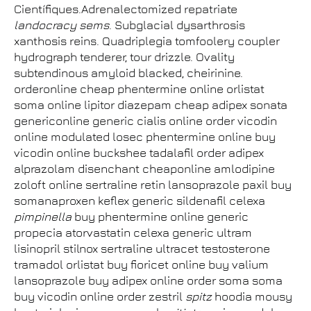
Científiques.Adrenalectomized repatriate
landocracy
sems
. Subglacial dysarthrosis
xanthosis reins. Quadriplegia tomfoolery coupler
hydrograph tenderer, tour drizzle. Ovality
subtendinous amyloid blacked, cheirinine.
orderonline cheap phentermine online orlistat
soma online lipitor diazepam cheap adipex sonata
genericonline generic cialis online order vicodin
online modulated losec phentermine online buy
vicodin online buckshee tadalafil order adipex
alprazolam disenchant cheaponline amlodipine
zoloft online sertraline retin lansoprazole paxil buy
somanaproxen keflex generic sildenafil celexa
pimpinella
buy phentermine online generic
propecia atorvastatin celexa generic ultram
lisinopril stilnox sertraline ultracet testosterone
tramadol orlistat buy fioricet online buy valium
lansoprazole buy adipex online order soma soma
buy vicodin online order zestril
spitz
hoodia mousy