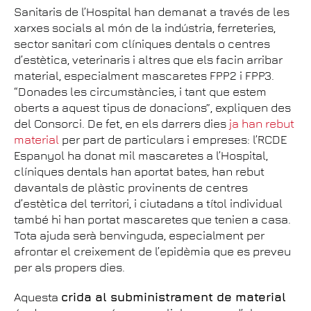
Sanitaris de l’Hospital han demanat a través de les
xarxes socials al món de la indústria, ferreteries,
sector sanitari com clíniques dentals o centres
d’estètica, veterinaris i altres que els facin arribar
material, especialment mascaretes FPP2 i FPP3.
“Donades les circumstàncies, i tant que estem
oberts a aquest tipus de donacions”, expliquen des
del Consorci. De fet, en els darrers dies
ja han rebut
material
per part de particulars i empreses: l’RCDE
Espanyol ha donat mil mascaretes a l’Hospital,
clíniques dentals han aportat bates, han rebut
davantals de plàstic provinents de centres
d’estètica del territori, i ciutadans a títol individual
també hi han portat mascaretes que tenien a casa.
Tota ajuda serà benvinguda, especialment per
afrontar el creixement de l’epidèmia que es preveu
per als propers dies.
Aquesta
crida al subministrament de material