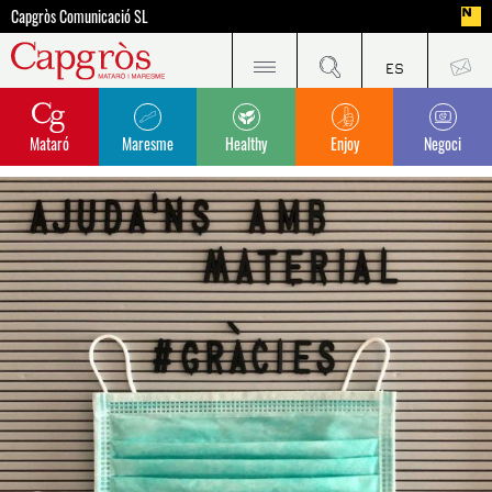
Capgròs Comunicació SL
Mataró
Maresme
Healthy
Enjoy
Negoci