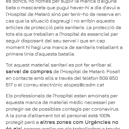
és doncs, no només per suplir la manca d’alguna
bata o mascareta que pugui haver-hi a dia d’avui a
l’Hospital de Mataró sinó per tenir-ho de reserva en
cas que la situació s’agreugi i no arribin aquests
articles de protecció pels sanitaris. La protecció de
tots els que treballen a l'hospital és essencial per
seguir disposant del seu servei i que en cap
moment hi hagi una manca de sanitaris treballant a
primera línia d'aquesta batalla.
Tot aquest material sanitari es pot fer arribar al
servei de compres
de l’Hospital de Mataró. Posa't
en contacte amb ells a través del telèfon 609 850
617‬ o el correu electrònic alopez@csdm.cat‬
Els professionals de l’hospital estan amoïnats per
aquesta manca de material mèdic necessari per
protegir-se de possibles contagis per coronavirus.
A la zona d’aïllament tot el personal està 100%
protegit però a
altres zones com Urgències no
és així
, segons expliquen els treballadors a través