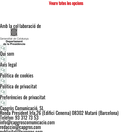
Veure totes les opcions
Amb la col·laboració de
Qui som
Avís legal
Política de cookies
Política de privacitat
Preferències de privacitat
Capgròs Comunicació, SL
Ronda President Irla,26 (Edifici Cenema) 08302 Mataró (Barcelona)
Telèfon: 93 312 73 53
info@capgroscomunicacio.com
redaccio@capgros.com
publicitat@capgros.com