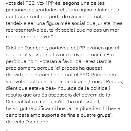
vots del PSC, Vox i PP és, segons una de les
persones descartades “el d’una figura totalment a
contracorrrent del perfil de síndics actual, que
tendeix a ser una figura més social que jurista, més
representativa del teixit social que no pas un mer
receptor de queixes”.
Cristian Escribano, portaveu del PP, avança que el
seu partit va votar a favor d'elevar el nom a Ple
però que no hi votaran a favor de Pérez Garcia,
precisament, perquè "el procés ha quedat
desvirtuat per com ha actuat el PSC. Primer ens
van voler col·locar a una candidata (Consol Prados)
dient que estava desvinculada de la política i
resulta que ara és assessora del govern de la
Generalitat i a més a més s'ha entossudit, no
ha volgut recitificar ni buscar la pluralitat: hi havia
candidats amb suports de fins a quatre grups",
desvela Escribano.