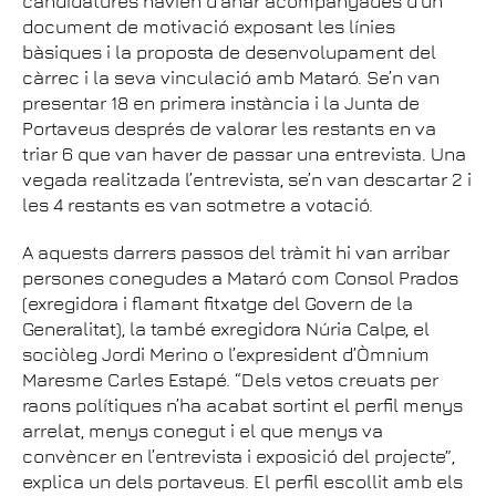
candidatures havien d’anar acompanyades d’un
document de motivació exposant les línies
bàsiques i la proposta de desenvolupament del
càrrec i la seva vinculació amb Mataró. Se’n van
presentar 18 en primera instància i la Junta de
Portaveus després de valorar les restants en va
triar 6 que van haver de passar una entrevista. Una
vegada realitzada l’entrevista, se’n van descartar 2 i
les 4 restants es van sotmetre a votació.
A aquests darrers passos del tràmit hi van arribar
persones conegudes a Mataró com Consol Prados
(exregidora i flamant fitxatge del Govern de la
Generalitat), la també exregidora Núria Calpe, el
sociòleg Jordi Merino o l’expresident d’Òmnium
Maresme Carles Estapé. “Dels vetos creuats per
raons polítiques n’ha acabat sortint el perfil menys
arrelat, menys conegut i el que menys va
convèncer en l’entrevista i exposició del projecte”,
explica un dels portaveus. El perfil escollit amb els