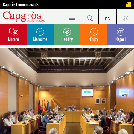
Capgròs Comunicació SL
Mataró
Maresme
Healthy
Enjoy
Negoci