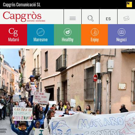
Capgròs Comunicació SL
Mataró
Maresme
Healthy
Enjoy
Negoci