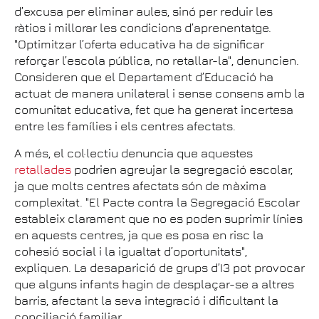
d’excusa per eliminar aules, sinó per reduir les
ràtios i millorar les condicions d’aprenentatge.
"Optimitzar l’oferta educativa ha de significar
reforçar l’escola pública, no retallar-la", denuncien.
Consideren que el Departament d’Educació ha
actuat de manera unilateral i sense consens amb la
comunitat educativa, fet que ha generat incertesa
entre les famílies i els centres afectats.
A més, el col·lectiu denuncia que aquestes
retallades
podrien agreujar la segregació escolar,
ja que molts centres afectats són de màxima
complexitat. "El Pacte contra la Segregació Escolar
estableix clarament que no es poden suprimir línies
en aquests centres, ja que es posa en risc la
cohesió social i la igualtat d’oportunitats",
expliquen. La desaparició de grups d’I3 pot provocar
que alguns infants hagin de desplaçar-se a altres
barris, afectant la seva integració i dificultant la
conciliació familiar.