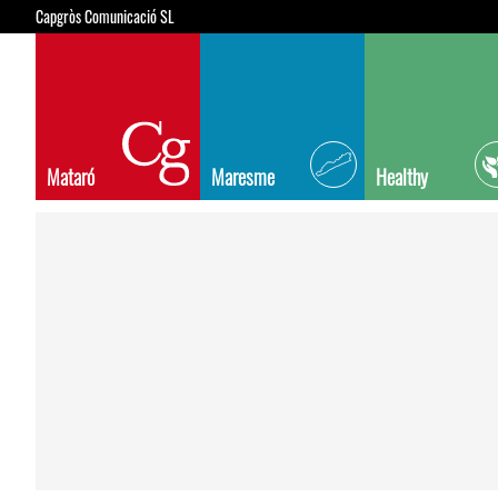
Capgròs Comunicació SL
Mataró
Maresme
Healthy