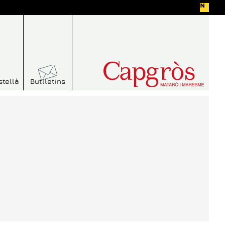
stellà
Butlletins