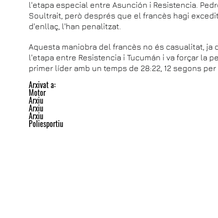
l'etapa especial entre Asunción i Resistencia. Ped
Soultrait, però després que el francès hagi excedi
d'enllaç, l'han penalitzat.
Aquesta maniobra del francès no és casualitat, ja q
l'etapa entre Resistencia i Tucumán i va forçar la p
primer líder amb un temps de 28:22, 12 segons per 
Arxivat a:
Motor
Arxiu
Arxiu
Arxiu
Poliesportiu