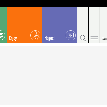
Enjoy
Negoci
Ca