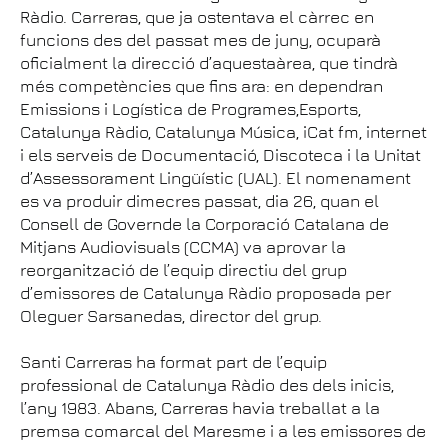
Ràdio. Carreras, que ja ostentava el càrrec en
funcions des del passat mes de juny, ocuparà
oficialment la direcció d’aquestaàrea, que tindrà
més competències que fins ara: en dependran
Emissions i Logística de Programes,Esports,
Catalunya Ràdio, Catalunya Música, iCat fm, internet
i els serveis de Documentació, Discoteca i la Unitat
d’Assessorament Lingüístic (UAL). El nomenament
es va produir dimecres passat, dia 26, quan el
Consell de Governde la Corporació Catalana de
Mitjans Audiovisuals (CCMA) va aprovar la
reorganització de l’equip directiu del grup
d’emissores de Catalunya Ràdio proposada per
Oleguer Sarsanedas, director del grup.
Santi Carreras ha format part de l’equip
professional de Catalunya Ràdio des dels inicis,
l’any 1983. Abans, Carreras havia treballat a la
premsa comarcal del Maresme i a les emissores de