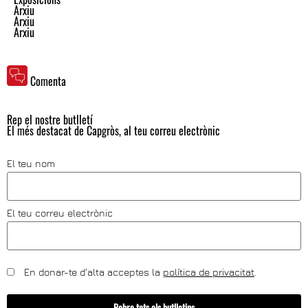
Arxiu
Arxiu
Arxiu
Comenta
Rep el nostre butlletí
El més destacat de Capgròs, al teu correu electrònic
El teu nom
El teu correu electrònic
En donar-te d'alta acceptes la
política de privacitat
.
Rebre tots els butlletins