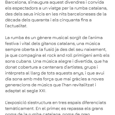
Barcelona, s’inaugura aquest divendres i convida
els espectadors a un viatge per la rumba catalana,
des dels seus inicis en les nits barceloneses de la
dècada dels quaranta i els cinquanta fins a
l’actualitat.
La rumba és un gènere musical sorgit de l’anima
festiva i vital dels gitanos catalans, una música
sempre oberta a la fusió ja des del seu naixement,
ja que compagina el rock and roll primigeni amb els
sons cubans. Una música alegre i divertida, que ha
donat cobertura a centenars d’artistes, grups i
intèrprets al llarg de tots aquests anys, i que avui
dia sona amb més força que mai gràcies a noves
generacions de músics que l’han revitalitzat i
adaptat al segle XXI.
L’exposició s’estructura en tres espais diferenciats
temàticament. En el primer, es repassa els grans
noms de la rumba catalana, noms de gran