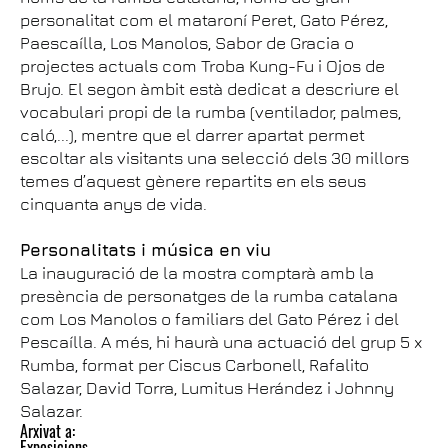
personalitat com el mataroní Peret, Gato Pérez,
Paescaílla, Los Manolos, Sabor de Gracia o
projectes actuals com Troba Kung-Fu i Ojos de
Brujo. El segon àmbit està dedicat a descriure el
vocabulari propi de la rumba (ventilador, palmes,
caló,...), mentre que el darrer apartat permet
escoltar als visitants una selecció dels 30 millors
temes d’aquest gènere repartits en els seus
cinquanta anys de vida.
Personalitats i música en viu
La inauguració de la mostra comptarà amb la
presència de personatges de la rumba catalana
com Los Manolos o familiars del Gato Pérez i del
Pescaílla. A més, hi haurà una actuació del grup 5 x
Rumba, format per Ciscus Carbonell, Rafalito
Salazar, David Torra, Lumitus Herández i Johnny
Salazar.
Arxivat a:
Exposicions