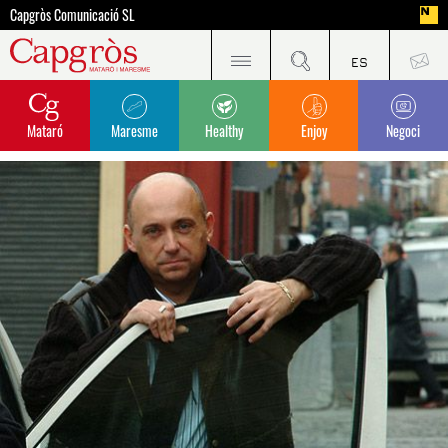
Capgròs Comunicació SL
Mataró
Maresme
Healthy
Enjoy
Negoci