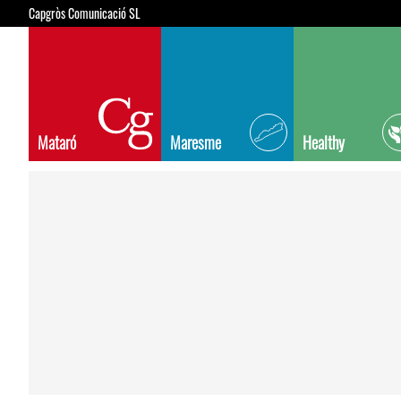
Capgròs Comunicació SL
Mataró
Maresme
Healthy