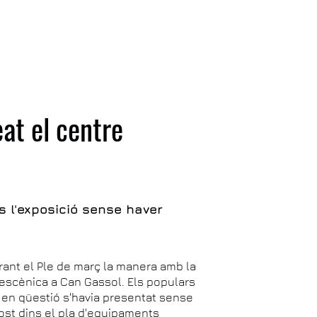
at el centre
 l'exposició sense haver
urant el Ple de març la manera amb la
ó escènica a Can Gassol. Els populars
ó en qüestió s'havia presentat sense
cost dins el pla d'equipaments