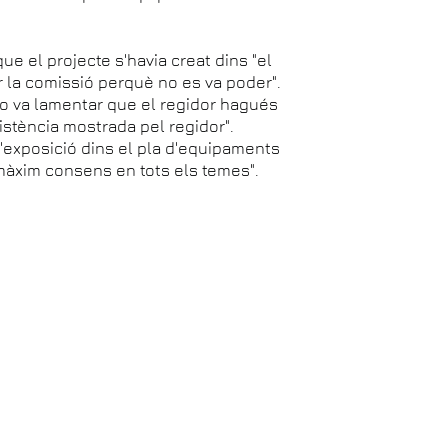
ue el projecte s'havia creat dins "el
r la comissió perquè no es va poder".
o va lamentar que el regidor hagués
sistència mostrada pel regidor".
l'exposició dins el pla d'equipaments
l màxim consens en tots els temes".