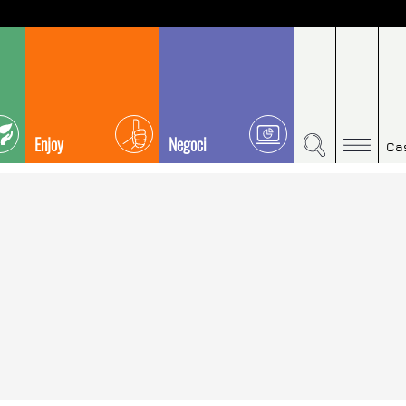
Enjoy
Negoci
Ca