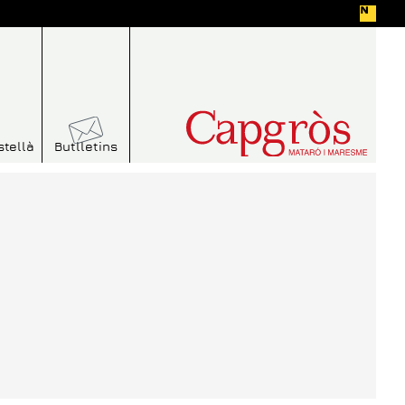
stellà
Butlletins