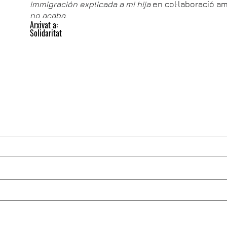
immigración explicada a mi hija
en col·laboració a
no acaba
.
Arxivat a:
Solidaritat