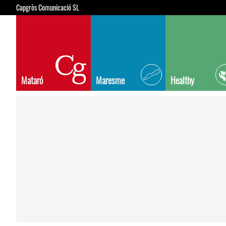
Capgròs Comunicació SL
Mataró
Maresme
Healthy