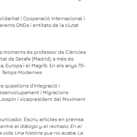
lidaritat i Cooperació Internacional i
erents ONGs i entitats de la ciutat
stes moments és professor de Ciències
rsitat de Getafe (Madrid), a més és
, Europa i el Magrib. En els anys 70-
s Temps Modernes
.
s qüestions d'Integració i
desenvolupament i Migracions
 Jospin i vicepresident del Moviment
unicador. Escriu articles en premsa
entre el diálogo y el rechazo
;
En el
a vida
;
Una història que no acaba
;
La