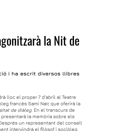
gonitzarà la Nit de
ó i ha escrit diversos llibres
rà lloc el proper 7 d'abril al Teatre
leg francès Sami Naïr, que oferirà la
sitat de diàleg
. En el transcurs de
ó, presentarà la memòria sobre els
. Després un representant del consell
ent intervindrà el filòsof i sociòleg