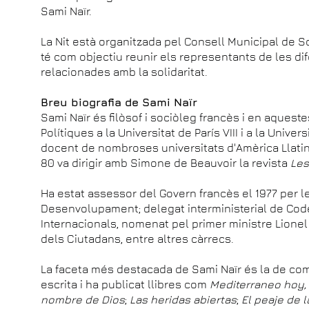
Sami Naïr.
La Nit està organitzada pel Consell Municipal de So
té com objectiu reunir els representants de les dif
relacionades amb la solidaritat.
Breu biografia de Sami Naïr
Sami Naïr és filòsof i sociòleg francès i en aque
Polítiques a la Universitat de París VIII i a la Unive
docent de nombroses universitats d'Amèrica Llatina
80 va dirigir amb Simone de Beauvoir la revista
Le
Ha estat assessor del Govern francès el 1977 per le
Desenvolupament; delegat interministerial de Co
Internacionals, nomenat pel primer ministre Lionel
dels Ciutadans, entre altres càrrecs.
La faceta més destacada de Sami Naïr és la de com
escrita i ha publicat llibres com
Mediterraneo hoy, 
nombre de Dios
;
Las heridas abiertas
;
El peaje de l