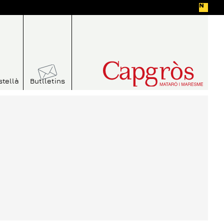
stellà
Butlletins