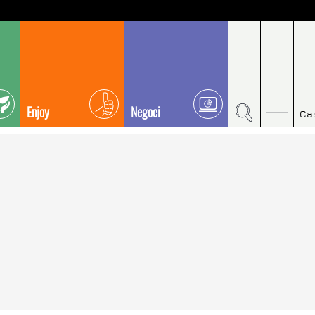
Enjoy
Negoci
Ca