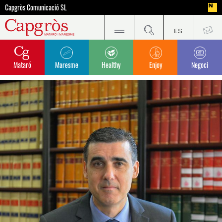
Capgròs Comunicació SL
Mataró
Maresme
Healthy
Enjoy
Negoci