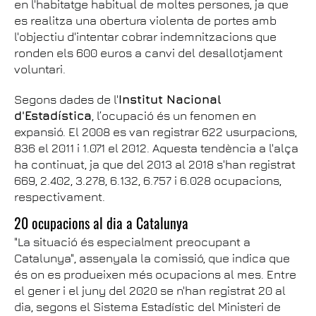
en l'habitatge habitual de moltes persones, ja que
es realitza una obertura violenta de portes amb
l'objectiu d'intentar cobrar indemnitzacions que
ronden els 600 euros a canvi del desallotjament
voluntari.
Segons dades de l'
Institut Nacional
d'Estadística
, l’ocupació és un fenomen en
expansió. El 2008 es van registrar 622 usurpacions,
836 el 2011 i 1.071 el 2012. Aquesta tendència a l'alça
ha continuat, ja que del 2013 al 2018 s'han registrat
669, 2.402, 3.278, 6.132, 6.757 i 6.028 ocupacions,
respectivament.
20 ocupacions al dia a Catalunya
"La situació és especialment preocupant a
Catalunya", assenyala la comissió, que indica que
és on es produeixen més ocupacions al mes. Entre
el gener i el juny del 2020 se n'han registrat 20 al
dia, segons el Sistema Estadístic del Ministeri de