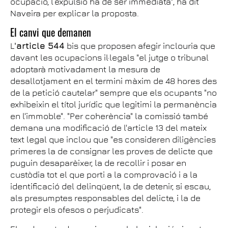
ocupació, l’expulsió ha de ser immediata", ha dit
Naveira per explicar la proposta.
El canvi que demanen
L
'article 544
bis que proposen afegir inclouria que
davant les ocupacions il·legals "el jutge o tribunal
adoptarà motivadament la mesura de
desallotjament en el termini màxim de 48 hores des
de la petició cautelar" sempre que els ocupants "no
exhibeixin el títol jurídic que legitimi la permanència
en l'immoble". "Per coherència" la comissió també
demana una modificació de l'article 13 del mateix
text legal que inclou que "es consideren diligències
primeres la de consignar les proves de delicte que
puguin desaparèixer, la de recollir i posar en
custòdia tot el que porti a la comprovació i a la
identificació del delinqüent, la de detenir, si escau,
als presumptes responsables del delicte, i la de
protegir els ofesos o perjudicats".