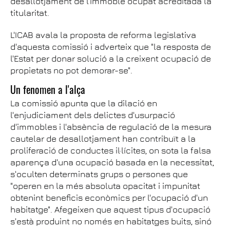
desallotjament de l'immoble ocupat acreditada la
titularitat.
L'ICAB avala la proposta de reforma legislativa
d'aquesta comissió i adverteix que "la resposta de
l'Estat per donar solució a la creixent ocupació de
propietats no pot demorar-se".
Un fenomen a l'alça
La comissió apunta que la dilació en
l'enjudiciament dels delictes d'usurpació
d'immobles i l'absència de regulació de la mesura
cautelar de desallotjament han contribuït a la
proliferació de conductes il·lícites, on sota la falsa
aparença d'una ocupació basada en la necessitat,
s'oculten determinats grups o persones que
"operen en la més absoluta opacitat i impunitat
obtenint beneficis econòmics per l'ocupació d'un
habitatge". Afegeixen que aquest tipus d'ocupació
s'està produint no només en habitatges buits, sinó