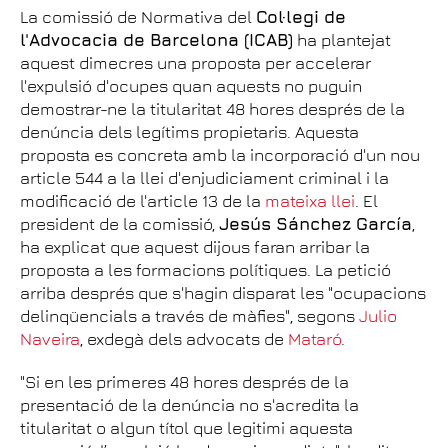
La comissió de Normativa del
Col·legi de
l'Advocacia de Barcelona (ICAB)
ha plantejat
aquest dimecres una proposta per accelerar
l'expulsió d'ocupes quan aquests no puguin
demostrar-ne la titularitat 48 hores després de la
denúncia dels legítims propietaris. Aquesta
proposta es concreta amb la incorporació d'un nou
article 544 a la llei d'enjudiciament criminal i la
modificació de l'article 13 de la
mateixa llei
. El
president de la comissió,
Jesús Sánchez García
,
ha explicat que aquest dijous faran arribar la
proposta a les formacions polítiques. La petició
arriba després que s'hagin disparat les "ocupacions
delinqüencials a través de màfies", segons
Julio
Naveira
, exdegà dels advocats de
Mataró
.
"Si en les primeres 48 hores després de la
presentació de la denúncia no s'acredita la
titularitat o algun títol que legitimi aquesta