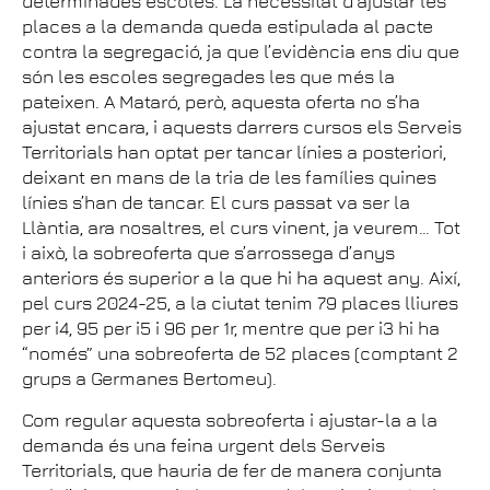
determinades escoles. La necessitat d’ajustar les
places a la demanda queda estipulada al pacte
contra la segregació, ja que l’evidència ens diu que
són les escoles segregades les que més la
pateixen. A Mataró, però, aquesta oferta no s’ha
ajustat encara, i aquests darrers cursos els Serveis
Territorials han optat per tancar línies a posteriori,
deixant en mans de la tria de les famílies quines
línies s’han de tancar. El curs passat va ser la
Llàntia, ara nosaltres, el curs vinent, ja veurem… Tot
i això, la sobreoferta que s’arrossega d’anys
anteriors és superior a la que hi ha aquest any. Així,
pel curs 2024-25, a la ciutat tenim 79 places lliures
per i4, 95 per i5 i 96 per 1r, mentre que per i3 hi ha
“només” una sobreoferta de 52 places (comptant 2
grups a Germanes Bertomeu).
Com regular aquesta sobreoferta i ajustar-la a la
demanda és una feina urgent dels Serveis
Territorials, que hauria de fer de manera conjunta