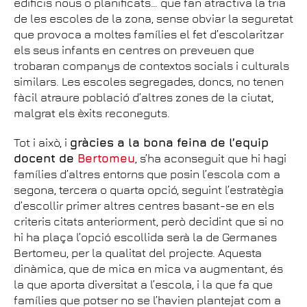
edificis nous o planificats… que fan atractiva la tria
de les escoles de la zona, sense obviar la seguretat
que provoca a moltes famílies el fet d’escolaritzar
els seus infants en centres on preveuen que
trobaran companys de contextos socials i culturals
similars. Les escoles segregades, doncs, no tenen
fàcil atraure població d’altres zones de la ciutat,
malgrat els èxits reconeguts.
Tot i això, i
gràcies a la bona feina de l’equip
docent de
Bertomeu
, s’ha aconseguit que hi hagi
famílies d’altres entorns que posin l’escola com a
segona, tercera o quarta opció, seguint l’estratègia
d’escollir primer altres centres basant-se en els
criteris citats anteriorment, però decidint que si no
hi ha plaça l’opció escollida serà la de Germanes
Bertomeu, per la qualitat del projecte. Aquesta
dinàmica, que de mica en mica va augmentant, és
la que aporta diversitat a l’escola, i la que fa que
famílies que potser no se l’havien plantejat com a