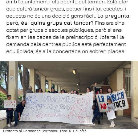
amb l’ajuntament i els agents del territori. Està clar
que caldrà tancar grups, potser fins i tot escoles, i
aquesta no és una decisió gens fàcil.
La pregunta,
però, és: quins grups cal tancar?
Fins ara s’ha
optat per grups d’escoles públiques, però si ens
fixem en les dades de la preinscripció, l’oferta i la
demanda dels centres públics està perfectament
equilibrada, és a la concertada on sobren places.
Protesta al Germanes Bertomeu. Foto: R. Gallofré