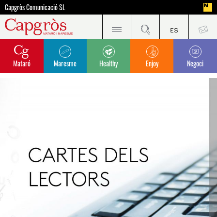
Capgròs Comunicació SL
Mataró
Maresme
Healthy
Enjoy
Negoci