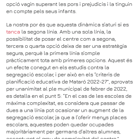
opció vagin superant les pors i prejudicis i la tinguin
en compte pels seus infants.
La nostra por és que aquesta dinàmica s’aturi si es
tanca
la segona línia. Amb una sola línia, la
possibilitat de posar el centre com a segona,
tercera o quarta opció deixa de ser una estratègia
segura, perquè la primera línia s’omple
pràcticament tota amb primeres opcions. Aquest és
un efecte conegut en els estudis contra la
segregació escolar, i per això en els “criteris de
planificació educativa de Mataró 2022-27”, aprovats
per unanimitat al ple municipal de febrer de 2022,
es detalla en el punt 5: “En el cas de les escoles de
màxima complexitat, es considera que passar de
dues a una línia pot ocasionar un augment de la
segregació escolar, ja que a l’oferir menys places
escolars, aquestes poden quedar ocupades
majoritàriament per germans d’altres alumnes,
accentuant el grau de complexitat del centre.”