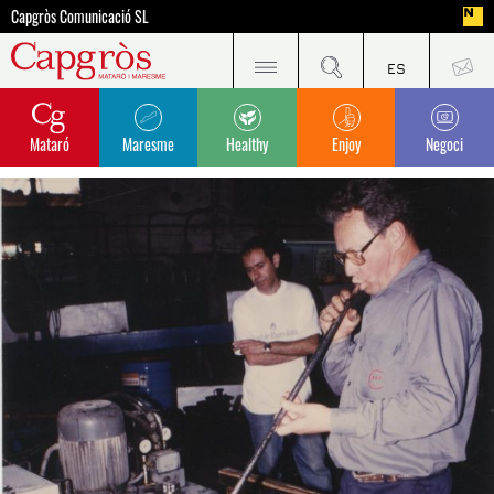
Capgròs Comunicació SL
Mataró
Maresme
Healthy
Enjoy
Negoci