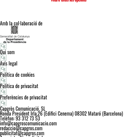
Amb la col·laboració de
Qui som
Avís legal
Política de cookies
Política de privacitat
Preferències de privacitat
Capgròs Comunicació, SL
Ronda President Irla,26 (Edifici Cenema) 08302 Mataró (Barcelona)
Telèfon: 93 312 73 53
info@capgroscomunicacio.com
redaccio@capgros.com
publicitat@capgros.com