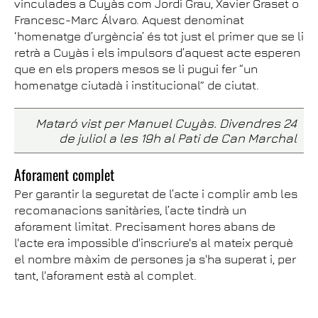
vinculades a Cuyàs com Jordi Grau, Xavier Graset o
Francesc-Marc Álvaro. Aquest denominat
‘homenatge d’urgència’ és tot just el primer que se li
retrà a Cuyàs i els impulsors d’aquest acte esperen
que en els propers mesos se li pugui fer “un
homenatge ciutadà i institucional” de ciutat.
Mataró vist per Manuel Cuyàs. Divendres 24
de juliol a les 19h al Pati de Can Marchal
Aforament complet
Per garantir la seguretat de l’acte i complir amb les
recomanacions sanitàries, l’acte tindrà un
aforament limitat. Precisament hores abans de
l'acte era impossible d'inscriure's al mateix perquè
el nombre màxim de persones ja s'ha superat i, per
tant, l'aforament està al complet.