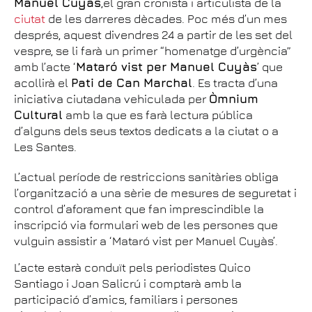
Manuel Cuyàs
,el gran cronista i articulista de la
ciutat
de les darreres dècades. Poc més d’un mes
després, aquest divendres 24 a partir de les set del
vespre, se li farà un primer “homenatge d’urgència”
amb l’acte ‘
Mataró vist per Manuel Cuyàs
’ que
acollirà el
Pati de Can Marchal
. Es tracta d’una
iniciativa ciutadana vehiculada per
Òmnium
Cultural
amb la que es farà lectura pública
d’alguns dels seus textos dedicats a la ciutat o a
Les Santes.
L’actual període de restriccions sanitàries obliga
l’organització a una sèrie de mesures de seguretat i
control d’aforament que fan imprescindible la
inscripció via formulari web de les persones que
vulguin assistir a ‘Mataró vist per Manuel Cuyàs’.
L’acte estarà conduït pels periodistes Quico
Santiago i Joan Salicrú i comptarà amb la
participació d’amics, familiars i persones