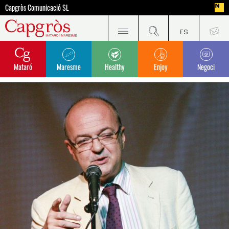
Capgròs Comunicació SL
Mataró
Maresme
Healthy
Enjoy
Negoci