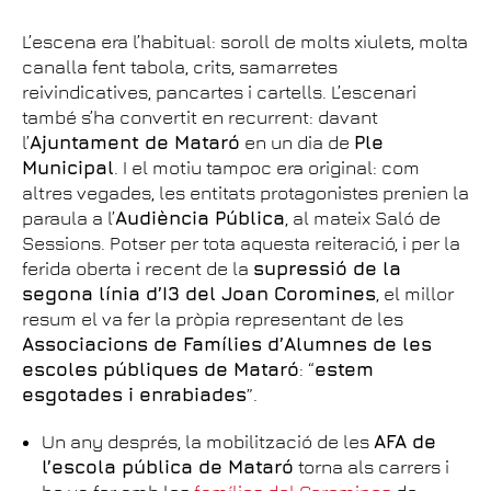
L’escena era l’habitual: soroll de molts xiulets, molta
canalla fent tabola, crits, samarretes
reivindicatives, pancartes i cartells. L’escenari
també s’ha convertit en recurrent: davant
l’
Ajuntament de Mataró
en un dia de
Ple
Municipal
. I el motiu tampoc era original: com
altres vegades, les entitats protagonistes prenien la
paraula a l’
Audiència Pública
, al mateix Saló de
Sessions. Potser per tota aquesta reiteració, i per la
ferida oberta i recent de la
supressió de la
segona línia d’I3 del Joan Coromines
, el millor
resum el va fer la pròpia representant de les
Associacions de Famílies d’Alumnes de les
escoles públiques de Mataró
: “
estem
esgotades i enrabiades
”.
Un any després, la mobilització de les
AFA de
l’escola pública de Mataró
torna als carrers i