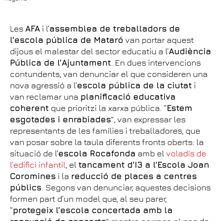
Les
AFA
i l’
assemblea de treballadors de
l’escola pública de Mataró
van portar aquest
dijous el malestar del sector educatiu a l’
Audiència
Pública de l’Ajuntament
. En dues intervencions
contundents, van denunciar el que consideren una
nova agressió a l’
escola pública de la ciutat
i
van reclamar una
planificació educativa
coherent
que prioritzi la xarxa pública. “
Estem
esgotades i enrabiades
”, van expressar les
representants de les famílies i treballadores, que
van posar sobre la taula diferents fronts oberts: la
situació de l’
escola Rocafonda
amb el
voladís de
l’edifici infantil
, el
tancament d’I3 a l’Escola Joan
Coromines
i la
reducció de places a centres
públics
. Segons van denunciar, aquestes decisions
formen part d’un model que, al seu parer,
“
protegeix l’escola concertada amb la