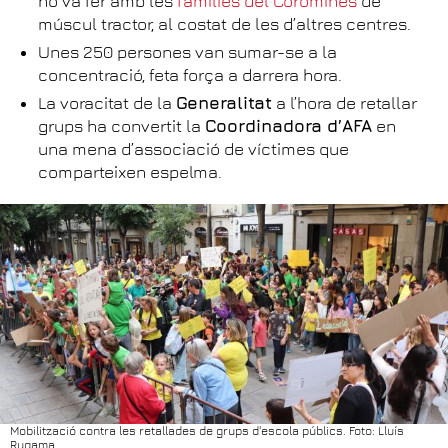
ho va fer amb les
famílies del Coromines
de
múscul tractor, al costat de les d’altres centres.
Unes 250 persones van sumar-se a la
concentració, feta força a darrera hora.
La voracitat de la
Generalitat
a l’hora de retallar
grups ha convertit la
Coordinadora d’AFA
en
una mena d’associació de víctimes que
comparteixen espelma.
Mobilització contra les retallades de grups d'escola públics. Foto: Lluís
Rugama