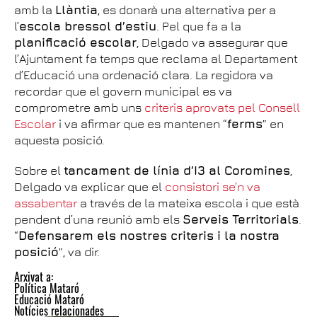
amb la
Llàntia
, es donarà una alternativa per a
l’
escola bressol d’estiu
. Pel que fa a la
planificació escolar
, Delgado va assegurar que
l’Ajuntament fa temps que reclama al Departament
d’Educació una ordenació clara. La regidora va
recordar que el govern municipal es va
comprometre amb uns
criteris aprovats pel Consell
Escolar
i va afirmar que es mantenen “
ferms
” en
aquesta posició.
Sobre el
tancament de línia d’I3 al Coromines
,
Delgado va explicar que el
consistori se’n va
assabentar
a través de la mateixa escola i que està
pendent d’una reunió amb els
Serveis Territorials
.
“
Defensarem els nostres criteris i la nostra
posició
”, va dir.
Arxivat a:
Política Mataró
Educació Mataró
Notícies relacionades