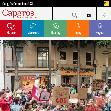
Capgròs Comunicació SL
Mataró
Maresme
Healthy
Enjoy
Negoci