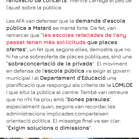
renovació de concerts
” mentre carrega el pes de
l’ajust sobre la pública.
Les AFA van defensar que la
demanda d’escola
pública a Mataró
es manté forta. De fet, van
remarcar que “
les escoles retallades de l’any
passat tenen més sol·licituds
que places
ofertes
”, un fet que, segons elles, demostra que no
hi ha una sobreoferta de places públiques, sinó una
“
sobreconcertació de la privada
”. El moviment
en defensa de l’
escola pública
va exigir al govern
municipal i al
Departament d’Educació
una
planificació que respongui als criteris de la
LOMLOE
i que situï la pública al centre. També van retreure
que no n’hi ha prou amb “
bones paraules
”,
especialment quan, segons van recordar, les
administracions implicades comparteixen
orientació política. El missatge final va ser clar:
“
Exigim solucions o dimissions
”.