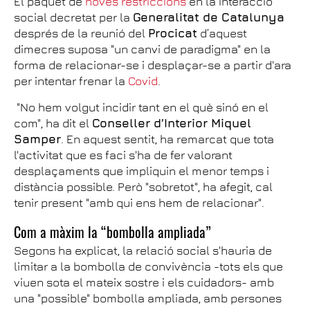
El paquet de
noves restriccions
en la interacció
social decretat per la
Generalitat de Catalunya
després de la reunió del
Procicat
d’aquest
dimecres suposa "un canvi de paradigma" en la
forma de relacionar-se i desplaçar-se a partir d'ara
per intentar frenar la
Covid
.
"No hem volgut incidir tant en el què sinó en el
com", ha dit el
Conseller d’Interior Miquel
Samper
. En aquest sentit, ha remarcat que tota
l'activitat que es faci s'ha de fer valorant
desplaçaments que impliquin el menor temps i
distància possible. Però "sobretot", ha afegit, cal
tenir present "amb qui ens hem de relacionar".
Com a màxim la “bombolla ampliada”
Segons ha explicat, la relació social s'hauria de
limitar a la bombolla de convivència -tots els que
viuen sota el mateix sostre i els cuidadors- amb
una "possible" bombolla ampliada, amb persones