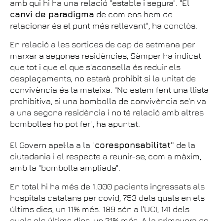
amb qui hi ha una relació "estable i segura". "El
canvi de paradigma
de com ens hem de
relacionar és el punt més rellevant", ha conclòs.
En relació a les sortides de cap de setmana per
marxar a segones residències, Sàmper ha indicat
que tot i que el que s'aconsella és reduir els
desplaçaments, no estarà prohibit si la unitat de
convivència és la mateixa. "No estem fent una llista
prohibitiva, si una bombolla de convivència se'n va
a una segona residència i no té relació amb altres
bombolles ho pot fer", ha apuntat.
El Govern apel·la a la "
coresponsabilitat"
de la
ciutadania i el respecte a reunir-se, com a màxim,
amb la "bombolla ampliada".
En total hi ha més de 1.000 pacients ingressats als
hospitals catalans per covid, 753 dels quals en els
últims dies, un 11% més. 189 són a l'UCI, 141 dels
quals els últims dies, un 21% més. A la primavera es