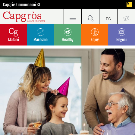
Capgròs Comunicació SL
Mataró
Maresme
Healthy
Enjoy
Negoci