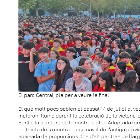
El parc Central, ple per a veure la final
El que molt pocs sabien el passat 14 de juliol al v
mataroní lluiria durant la celebració de la victòria,
Berlín, la bandera de la nostra ciutat. Adoptada fo
es tracta de la contrasenya naval de l'antiga prov
apaïsada de proporcions dos d'alt per tres de llar