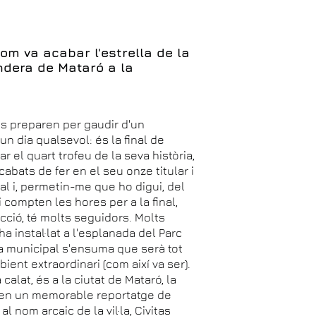
com va acabar l'estrella de la
ndera de Mataró a la
es preparen per gaudir d'un
 un dia qualsevol: és la final de
 el quart trofeu de la seva història,
bats de fer en el seu onze titular i
al i, permetin-me que ho digui, del
 compten les hores per a la final,
ecció, té molts seguidors. Molts
a instal·lat a l'esplanada del Parc
tiva municipal s'ensuma que serà tot
ient extraordinari (com així va ser).
calat, és a la ciutat de Mataró, la
ia en un memorable reportatge de
al nom arcaic de la vil·la, Civitas