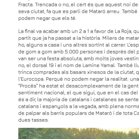
Fracta. Trencada o no, el cert és que aquest noi de 
seva ciutat, fa que es parli de Mataró arreu. Tam
podem negar que els té.
La final va acabar amb un 2 a 1 a favor de La Roja, 
partit que ja ha passat a la història. Milers de mat
ho, alguns a casa i uns altres sortint al carrer. L'e
de gom a gom amb 5.000 persones i després del part
van ser una festa absoluta, amb molts joves vestint
no, el dorsal 19 i el nom de Lamine Yamal. També 
trinca comprades als basars xinesos de la ciutat, 
l'Eurocopa. Perquè no podem negar la realitat: una
"Procés" ha estat el desacomplexament de la gent 
sentiment nacional, el que sigui, que en el cas del
és a dir, la majoria de catalans i catalanes se sen
catalans i espanyols a la vegada, amb plena normal
de palpar als barris populars de Mataró i de tota
dues tasses.