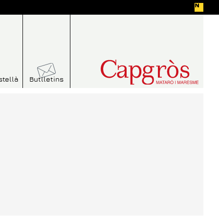
stellà
Butlletins