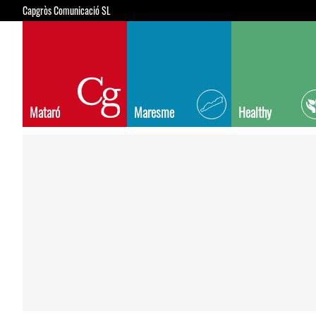
Capgròs Comunicació SL
Mataró
Maresme
Healthy