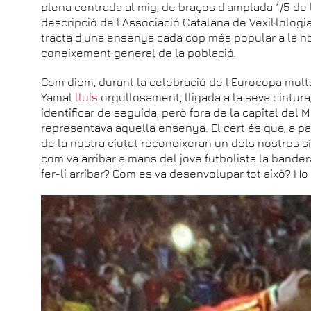
plena centrada al mig, de braços d'amplada 1/5 de l
descripció de l'Associació Catalana de Vexil·lologia
tracta d'una ensenya cada cop més popular a la no
coneixement general de la població.
Com diem, durant la celebració de l'Eurocopa mol
Yamal
lluís
orgullosament, lligada a la seva cintura
identificar de seguida, però fora de la capital de
representava aquella ensenya. El cert és que, a pa
de la nostra ciutat reconeixeran un dels nostres s
com va arribar a mans del jove futbolista la bande
fer-li arribar? Com es va desenvolupar tot això? H