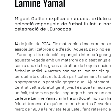
Lamine Yamal
Miguel Guillén explica en aquest article 
selecció espanyola de futbol lluint la ba
celebració de l'Eurocopa
14 de juliol de 2024. Els mataronins i mataronines 
assolellat i calorós dia d'estiu. Aquest, però, no és
l'Eurocopa i la selecció espanyola intentarà guanyar
aquesta vegada amb un mataroní de disset anys aca
com a una de les grans estrelles de l'equip nacion
futbol mundial. A Mataró, són molts i moltes els qui
perquè a la ciutat el futbol, i particularment la sel
s'aproparan a la pantalla gegant que l'Ajuntament h
Central vell, sobretot gent jove. I és que la inicia
un èxit, tothom en parla i segur que hi haurà un amb
La febre Lamine Yamal, si hi ha un lloc al món on ha 
"ciutat trencada" a què es referia Huertas Claver
març de 1968 a la revista Tele Estel, fent referència 