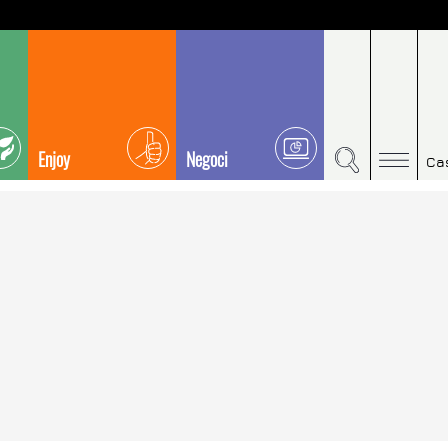
Enjoy
Negoci
Ca