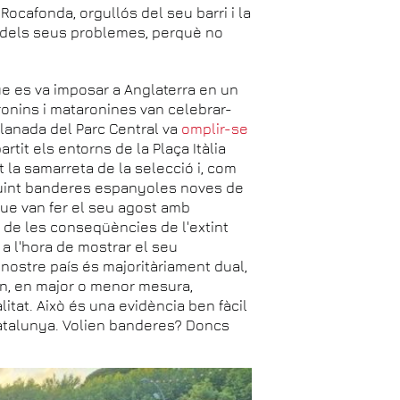
Rocafonda, orgullós del seu barri i la
bé dels seus problemes, perquè no
que es va imposar a Anglaterra en un
aronins i mataronines van celebrar-
splanada del Parc Central va
omplir-se
it els entorns de la Plaça Itàlia
 la samarreta de la selecció i, com
lluint banderes espanyoles noves de
que van fer el seu agost amb
 de les conseqüències de l'extint
a l'hora de mostrar el seu
 nostre país és majoritàriament dual,
ten, en major o menor mesura,
itat. Això és una evidència ben fàcil
 Catalunya. Volien banderes? Doncs