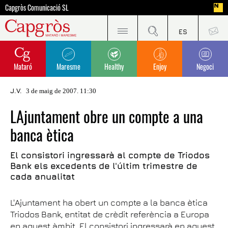
Capgròs Comunicació SL
Mataró
Maresme
Healthy
Enjoy
Negoci
J.V.
3 de maig de 2007. 11:30
LAjuntament obre un compte a una
banca ètica
El consistori ingressarà al compte de Triodos
Bank els excedents de l'últim trimestre de
cada anualitat
L'Ajuntament ha obert un compte a la banca ètica
Triodos Bank, entitat de crèdit referència a Europa
en aquest àmbit. El consistori ingressarà en aquest