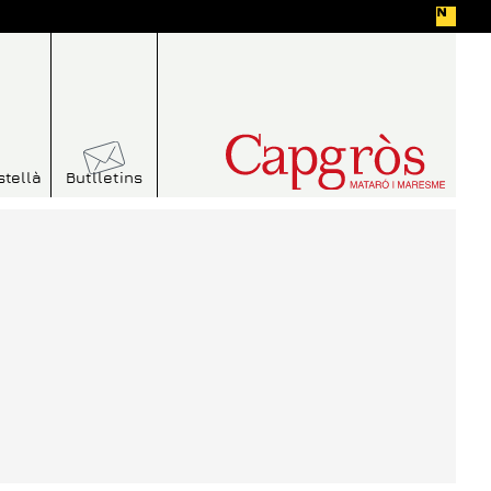
stellà
Butlletins