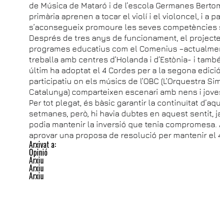
de Música de Mataró i de l’escola Germanes Bertome
primària aprenen a tocar el violí i el violoncel, i a 
s’aconsegueix promoure les seves competències so
Després de tres anys de funcionament, el projecte 
programes educatius com el Comenius –actualme
treballa amb centres d’Holanda i d’Estònia- i també
últim ha adoptat el 4 Cordes per a la segona edició
participatiu on els músics de l’OBC (L’Orquestra S
Catalunya) comparteixen escenari amb nens i jove
Per tot plegat, és bàsic garantir la continuïtat d’aq
setmanes, però, hi havia dubtes en aquest sentit, j
podia mantenir la inversió que tenia compromesa. 
aprovar una proposa de resolució per mantenir el 4 
Arxivat a:
Opinió
Arxiu
Arxiu
Arxiu