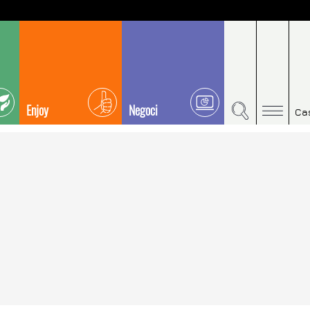
Enjoy
Negoci
Ca