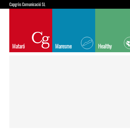
Capgròs Comunicació SL
Mataró
Maresme
Healthy