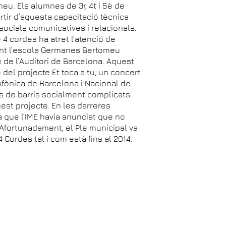
u. Els alumnes de 3r, 4t i 5è de
partir d’aquesta capacitació tècnica
cials comunicatives i relacionals.
4 cordes ha atret l’atenció de
nt l’escola Germanes Bertomeu
 de l’Auditori de Barcelona. Aquest
 del projecte Et toca a tu, un concert
imfònica de Barcelona i Nacional de
s de barris socialment complicats.
uest projecte. En les darreres
a que l’IME havia anunciat que no
Afortunadament, el Ple municipal va
Cordes tal i com està fins al 2014.