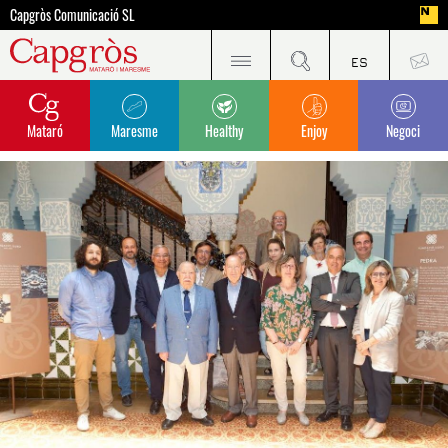
Capgròs Comunicació SL
Mataró
Maresme
Healthy
Enjoy
Negoci