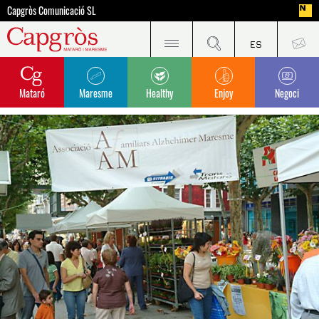
Capgròs Comunicació SL
Mataró
Maresme
Healthy
Enjoy
Negoci