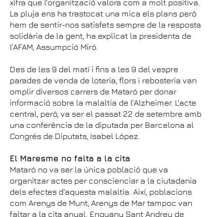
xifra que l'organització valora com a molt positiva.
La pluja ens ha trastocat una mica els plans però
hem de sentir-nos satisfets sempre de la resposta
solidària de la gent, ha explicat la presidenta de
l'AFAM, Assumpció Miró.
Des de les 9 del matí i fins a les 9 del vespre
parades de venda de loteria, flors i rebosteria van
omplir diversos carrers de Mataró per donar
informació sobre la malaltia de l'Alzheimer. L'acte
central, però, va ser el passat 22 de setembre amb
una conferència de la diputada per Barcelona al
Congrés de Diputats, Isabel López.
El Maresme no falta a la cita
Mataró no va ser la única població que va
organitzar actes per conscienciar a la ciutadania
dels efectes d'aquesta malaltia. Així, poblacions
com Arenys de Munt, Arenys de Mar tampoc van
faltar a la cita anual. Enguany Sant Andreu de