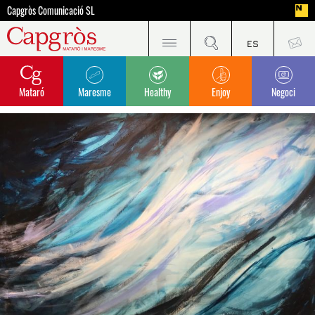
Capgròs Comunicació SL
Mataró
Maresme
Healthy
Enjoy
Negoci