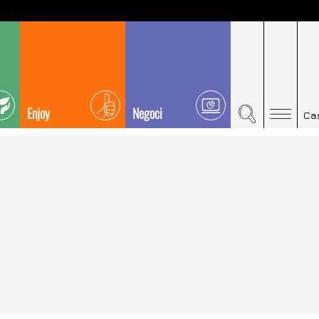
Enjoy
Negoci
Ca