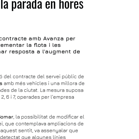
 la parada en hores
 contracte amb Avanza per
mentar la flota i les
donar resposta a l'augment de
ó del contracte del servei públic de
s
amb més vehicles i una millora de
zades de la ciutat. La mesura suposa
1, 2, 6 i 7, operades per l'empresa
Gomar
, la possibilitat de modificar el
rvei, que contemplava ampliacions de
 aquest sentit, va assenyalar que
 detectat que algunes línies