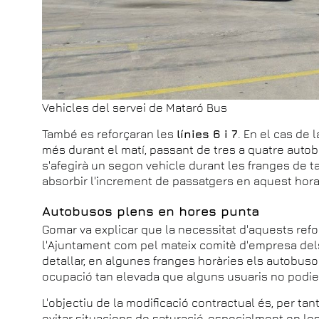
Vehicles del servei de Mataró Bus
També es reforçaran les
línies 6 i 7
. En el cas de l
més durant el matí, passant de tres a quatre autobus
s'afegirà un segon vehicle durant les franges de t
absorbir l'increment de passatgers en aquest horar
Autobusos plens en hores punta
Gomar va explicar que la necessitat d'aquests refo
l'Ajuntament com pel mateix comitè d'empresa del
detallar, en algunes franges horàries els autobus
ocupació tan elevada que alguns usuaris no podien
L'objectiu de la modificació contractual és, per tant,
evitar situacions de saturació, especialment en le