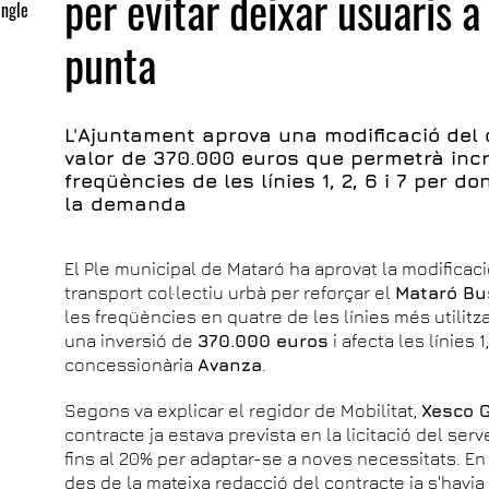
per evitar deixar usuaris a
engle
punta
L'Ajuntament aprova una modificació del
valor de 370.000 euros que permetrà incre
freqüències de les línies 1, 2, 6 i 7 per 
la demanda
El Ple municipal de Mataró ha aprovat la modificaci
transport col·lectiu urbà per reforçar el
Mataró Bu
les freqüències en quatre de les línies més utilit
una inversió de
370.000 euros
i afecta les línies 
concessionària
Avanza
.
Segons va explicar el regidor de Mobilitat,
Xesco 
contracte ja estava prevista en la licitació del se
fins al 20% per adaptar-se a noves necessitats. En
des de la mateixa redacció del contracte ja s'havia