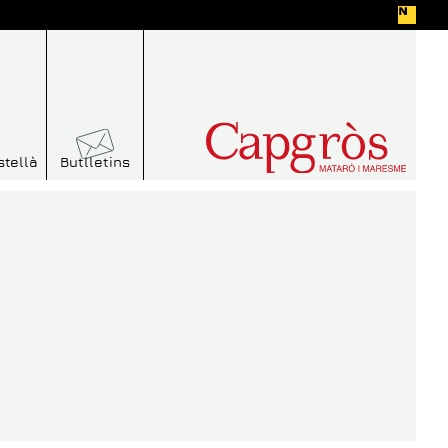
stellà
Butlletins