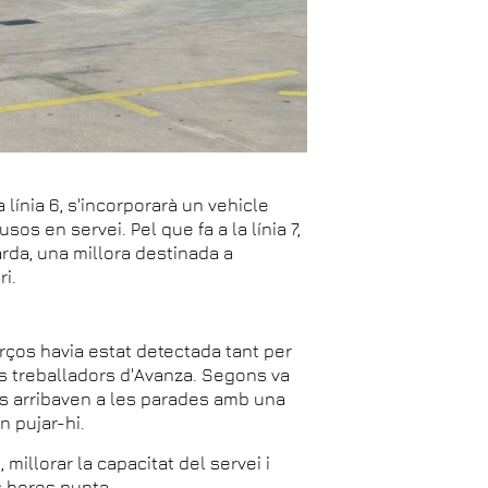
a línia 6, s'incorporarà un vehicle
os en servei. Pel que fa a la línia 7,
arda, una millora destinada a
i.
rços havia estat detectada tant per
s treballadors d'Avanza. Segons va
os arribaven a les parades amb una
 pujar-hi.
 millorar la capacitat del servei i
s hores punta.